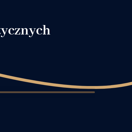
tycznych
12
13
14
15
16
17