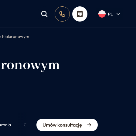
PL
m hialuronowym
luronowym
Umów konsultację
azania
Cena