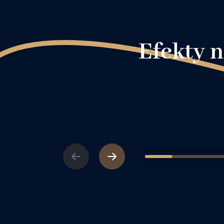
Efekty 
Previous
Next
1
2
3