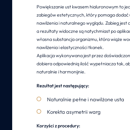
Powiększanie ust kwasem hialuronowym to jed
zabiegów estetycznych, który pomaga dodać u
nawilżenia i naturalnego wyglądu. Zabieg jest d
a rezultaty widoczne są natychmiast po aplika
własna substancja organizmu, która wiąże wodę
nawilżenia i elastyczności tkanek.
Aplikacja wykonywana jest przez doświadczo
dobiera odpowiednią ilość wypełniacza tak, a
naturalnie i harmonijnie.
Rezultat jest następujący:
Naturalnie pełne i nawilżone usta
Korekta asymetrii warg
Korzyści z procedury: