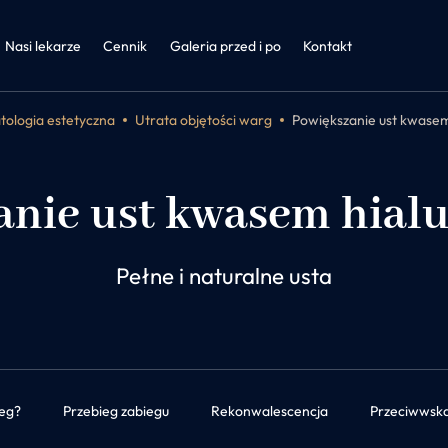
a
nętrzne i otyłość
Nasi lekarze
Cennik
Galeria przed i po
Kontakt
ologia estetyczna
Utrata objętości warg
Powiększanie ust kwase
anie ust kwasem hia
Pełne i naturalne usta
eg?
Przebieg zabiegu
Rekonwalescencja
Przeciwwsk