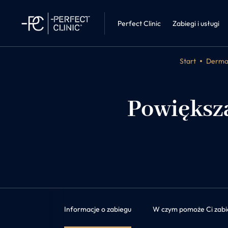
Mammologi
Perfect Clinic • Liberec
Choroby wew
Perfect Clinic
Zabiegi i usługi
Start
Dermat
Powiększ
Informacje o zabiegu
W czym pomoże Ci zabi