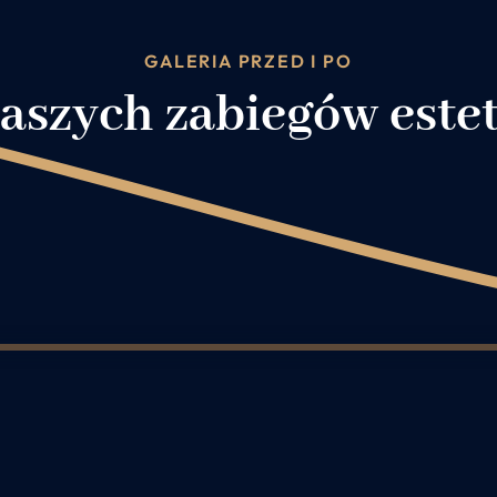
GALERIA PRZED I PO
naszych zabiegów este
4
5
6
7
8
9
10
11