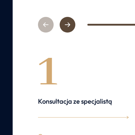
Previous
Next
1
1
Konsultacja ze specjalistą