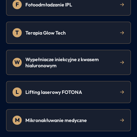
F
Fotoodmładzanie IPL
T
Terapia Glow Tech
Wypełniacze iniekcyjne z kwasem
W
hialuronowym
L
Lifting laserowy FOTONA
M
Mikronakłuwanie medyczne