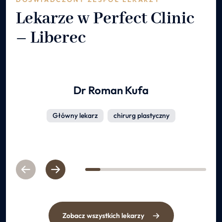
Lekarze w Perfect Clinic
– Liberec
Dr Roman Kufa
Główny lekarz
chirurg plastyczny
Previous
Next
1
2
3
4
5
6
7
8
Zobacz wszystkich lekarzy