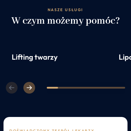
NASZE USŁUGI
W czym możemy pomóc?
Lifting twarzy
Lip
Previous
Next
1
2
3
4
5
6
7
DOŚWIADCZONY ZESPÓŁ LEKARZY