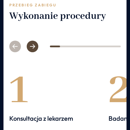
PRZEBIEG ZABIEGU
Wykonanie procedury
Previous
Next
1
2
3
4
5
6
7
1
Konsultacja z lekarzem
Badani