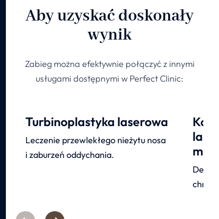
Aby uzyskać doskonały
wynik
Zabieg można efektywnie połączyć z innymi
usługami dostępnymi w Perfect Clinic:
Turbinoplastyka laserowa
Komp
lase
Leczenie przewlekłego nieżytu nosa
mięk
i zaburzeń oddychania.
Delika
chrapa