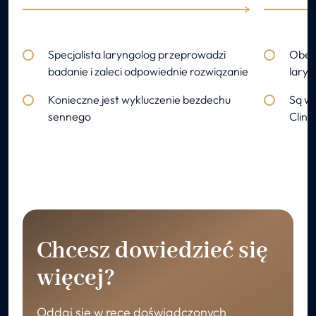
Specjalista laryngolog przeprowadzi
Obejm
badanie i zaleci odpowiednie rozwiązanie
laryn
Konieczne jest wykluczenie bezdechu
Są w
sennego
Clini
Chcesz dowiedzieć się
więcej?
Oddaj się w ręce doświadczonych