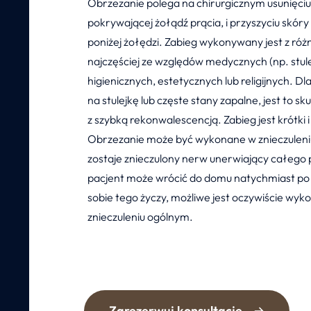
Obrzezanie polega na chirurgicznym usunięciu
pokrywającej żołądź prącia, i przyszyciu skóry
poniżej żołędzi. Zabieg wykonywany jest z r
najczęściej ze względów medycznych (np. stule
higienicznych, estetycznych lub religijnych. Dl
na stulejkę lub częste stany zapalne, jest to s
z szybką rekonwalescencją. Zabieg jest krótki 
Obrzezanie może być wykonane w znieczuleni
zostaje znieczulony nerw unerwiający całego pe
pacjent może wrócić do domu natychmiast po o
sobie tego życzy, możliwe jest oczywiście wyk
znieczuleniu ogólnym.
Zarezerwuj konsultację