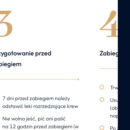
3
4
zygotowanie przed
Zabieg
biegiem
Trwa oko
7 dni przed zabiegiem należy
Usuwana 
odstawić leki rozrzedzające krew
(obrzeza
napletek
Nie wolno jeść, pić ani palić
na 12 godzin przed zabiegiem (w
Po zabie