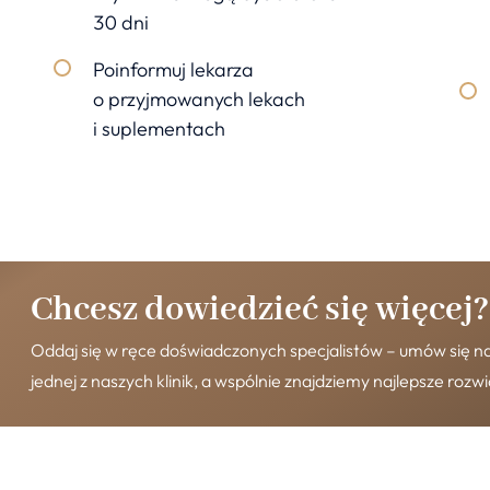
30 dni
Poinformuj lekarza
o przyjmowanych lekach
i suplementach
Chcesz dowiedzieć się więcej?
Oddaj się w ręce doświadczonych specjalistów – umów się na
jednej z naszych klinik, a wspólnie znajdziemy najlepsze rozw