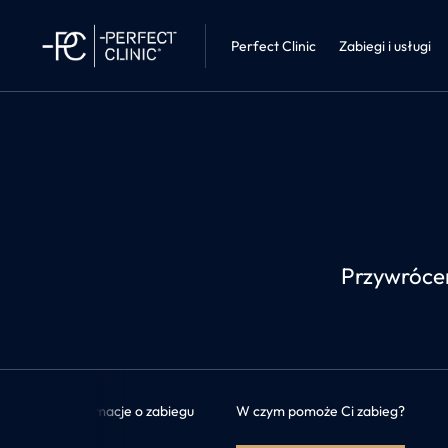
Mammologi
Perfect Clinic • Liberec
Choroby wew
Perfect Clinic
Zabiegi i usługi
Przywrócen
Informacje o zabiegu
W czym pomoże Ci zabieg?