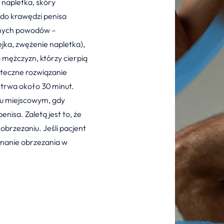
 napletka, skóry
 do krawędzi penisa
óżnych powodów –
jka, zwężenie napletka),
a mężczyzn, którzy cierpią
kuteczne rozwiązanie
i trwa około 30 minut.
u miejscowym, gdy
nisa. Zaletą jest to, że
brzezaniu. Jeśli pacjent
onanie obrzezania w