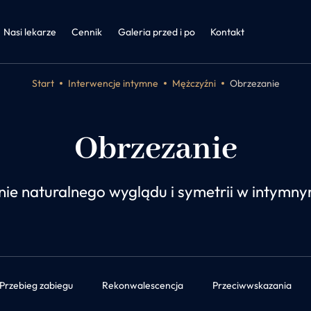
a
nętrzne i otyłość
Nasi lekarze
Cennik
Galeria przed i po
Kontakt
Start
Interwencje intymne
Mężczyźni
Obrzezanie
Obrzezanie
ie naturalnego wyglądu i symetrii w intymn
Przebieg zabiegu
Rekonwalescencja
Przeciwwskazania