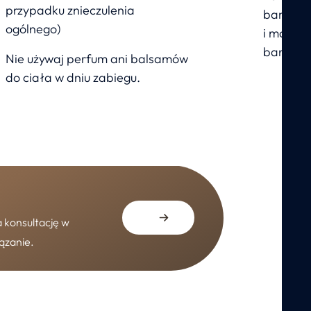
przypadku znieczulenia
bandażo
ogólnego)
i mocow
bandaż
Nie używaj perfum ani balsamów
do ciała w dniu zabiegu.
 konsultację w
iązanie.