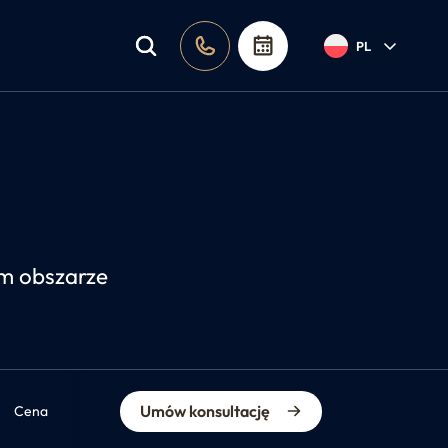
PL
ym obszarze
Umów konsultację
Cena