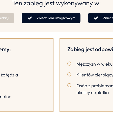
Ten zabieg jest wykonywany w:
edacji
Znieczuleniu miejscowym
Zniecz
lemy:
Zabieg jest odpowi
Mężczyzn w wieku 
 żołędzia
Klientów cierpiąc
Osób z problemami
okolicy napletka
onalne