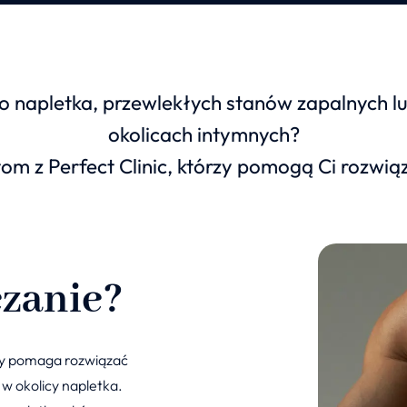
o napletka, przewlekłych stanów zapalnych l
okolicach intymnych?
stom z Perfect Clinic, którzy pomogą Ci rozwią
ezanie?
óry pomaga rozwiązać
w okolicy napletka.