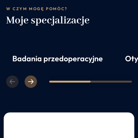
W CZYM MOGĘ POMÓC?
Moje specjalizacje
Badania przedoperacyjne
Oty
Previous
Next
1
2