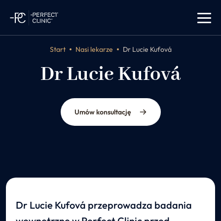
Start
Nasi lekarze
Dr Lucie Kufová
Dr Lucie Kufová
internista
Umów konsultację
Dr Lucie Kufová przeprowadza badania
wewnętrzne w Perfect Clinic przed