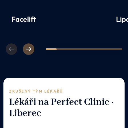
Facelift
Lip
Previous
Next
1
2
3
4
5
6
7
ZKUŠENÝ TÝM LÉKAŘŮ
Lékáři na Perfect Clinic ·
Liberec