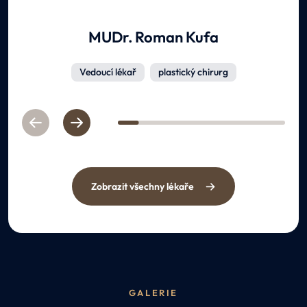
MUDr. Roman Kufa
Vedoucí lékař
plastický chirurg
Previous
Next
1
2
3
4
5
6
7
8
Zobrazit všechny lékaře
GALERIE