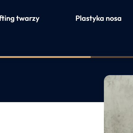
fting twarzy
Plastyka nosa
1