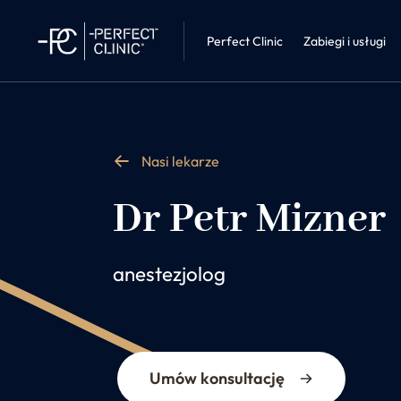
Mammologi
Perfect Clinic • Liberec
Choroby wew
Perfect Clinic
Zabiegi i usługi
Nasi lekarze
Dr Petr Mizner
anestezjolog
Umów konsultację