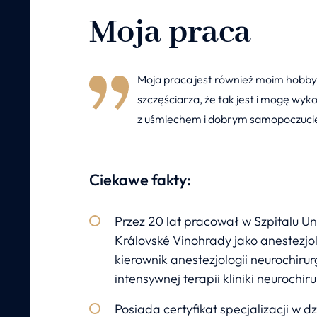
Moja praca
Moja praca jest również moim hobby
szczęściarza, że tak jest i mogę wy
z uśmiechem i dobrym samopoczuc
Ciekawe fakty:
Przez 20 lat pracował w Szpitalu U
Královské Vinohrady jako anestezjol
kierownik anestezjologii neurochirurg
intensywnej terapii kliniki neurochirur
Posiada certyfikat specjalizacji w 