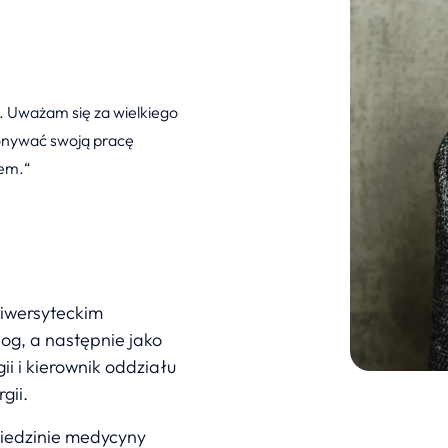
. Uważam się za wielkiego
konywać swoją pracę
iem.
niwersyteckim
og, a następnie jako
ii i kierownik oddziału
gii.
dziedzinie medycyny