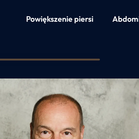
Powiększenie piersi
Abdomi
2