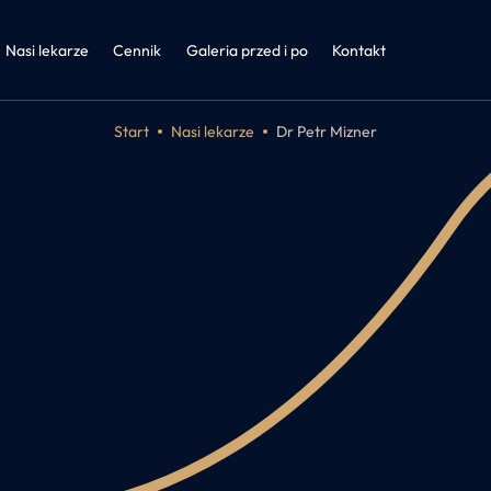
a
nętrzne i otyłość
Nasi lekarze
Cennik
Galeria przed i po
Kontakt
Start
Nasi lekarze
Dr Petr Mizner