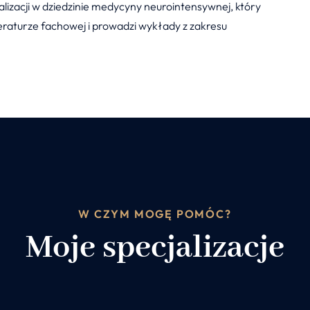
alizacji w dziedzinie medycyny neurointensywnej, który
eraturze fachowej i prowadzi wykłady z zakresu
W CZYM MOGĘ POMÓC?
Moje specjalizacje