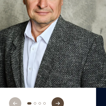
Previous
Next
1
2
3
4