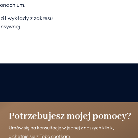
Monachium.
ził wykłady z zakresu
ensywnej.
Potrzebujesz mojej pomocy?
Umów się na konsultację w jednej z naszych klinik,
a chętnie się z Tobą spotkam.