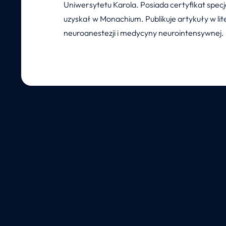
Uniwersytetu Karola. Posiada certyfikat specj
uzyskał w Monachium. Publikuje artykuły w lit
neuroanestezji i medycyny neurointensywnej.