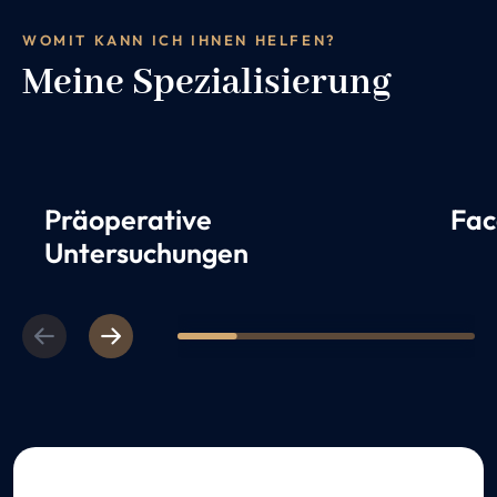
WOMIT KANN ICH IHNEN HELFEN?
Meine Spezialisierung
Präoperative
Fac
Untersuchungen
Previous
Next
1
2
3
4
5