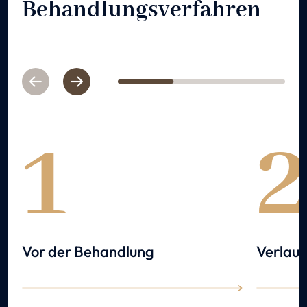
Behandlungsverfahren
Previous
Next
1
2
3
1
Vor der Behandlung
Verlauf