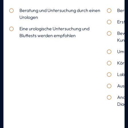
Beratung und Untersuchung durch einen
Berat
Urologen
Erst
Eine urologische Untersuchung und
Bewer
Bluttests werden empfohlen
Kund
Umfa
Körp
Labo
Ausfü
Ander
Diagn