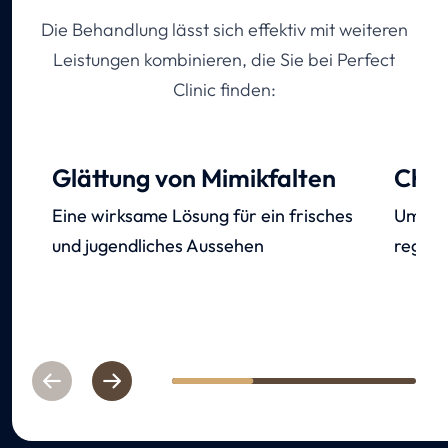
Die Behandlung lässt sich effektiv mit weiteren
Leistungen kombinieren, die Sie bei Perfect
Clinic finden:
Glättung von Mimikfalten
Chem
Eine wirksame Lösung für ein frisches
Umfass
und jugendliches Aussehen
regene
Previous
Next
1
2
3