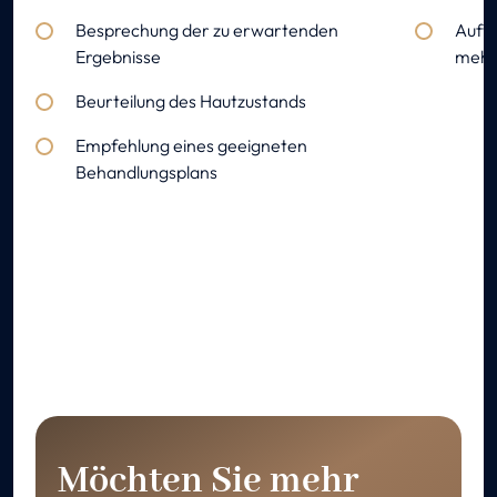
Besprechung der zu erwartenden
Auft
Ergebnisse
mehr
Beurteilung des Hautzustands
Empfehlung eines geeigneten
Behandlungsplans
Möchten Sie mehr