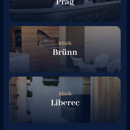
Prag
Klinik
Brünn
Klinik
Liberec