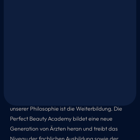
Wir sind überzeugt, dass Schönheit nicht nur an
der Oberfläche liegt, sondern in jedem Detail
des menschlichen Lebens. Auch deshalb
engagiert sich die Perfect Clinic aktiv im Bereich
der sozialen Verantwortung – über den
Stiftungsfonds „Perfect Clinic For Seniors“
unterstützen wir die Lebensqualität von
Senioren. Ein ebenso wichtiger Bestandteil
unserer Philosophie ist die Weiterbildung. Die
Perfect Beauty Academy bildet eine neue
Generation von Ärzten heran und treibt das
Niveau der fachlichen Ausbildung sowie der