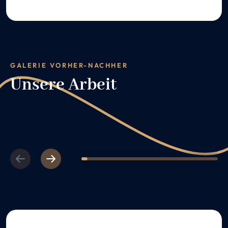
GALERIE VORHER-NACHHER
Unsere Arbeit
Previous
Next
1
2
3
4
5
6
7
8
9
10
11
12