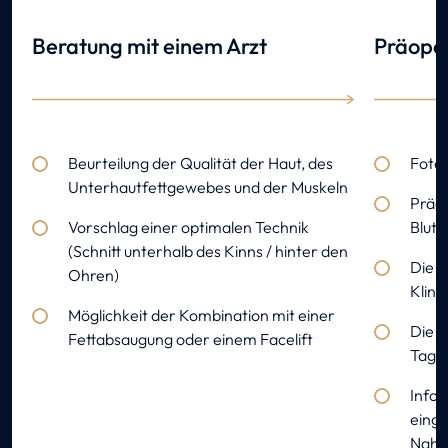
Beratung mit einem Arzt
Präoper
Beurteilung der Qualität der Haut, des
Foto
Unterhautfettgewebes und der Muskeln
Präo
Vorschlag einer optimalen Technik
Blut
(Schnitt unterhalb des Kinns / hinter den
Die 
Ohren)
Klini
Möglichkeit der Kombination mit einer
Die E
Fettabsaugung oder einem Facelift
Tage 
Infor
eing
Nahr