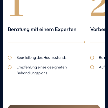
1
Beratung mit einem Experten
Vorbere
Beurteilung des Hautzustands
Reini
Empfehlung eines geeigneten
Auftr
Behandlungsplans