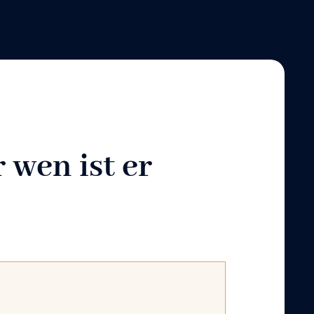
 wen ist er
: