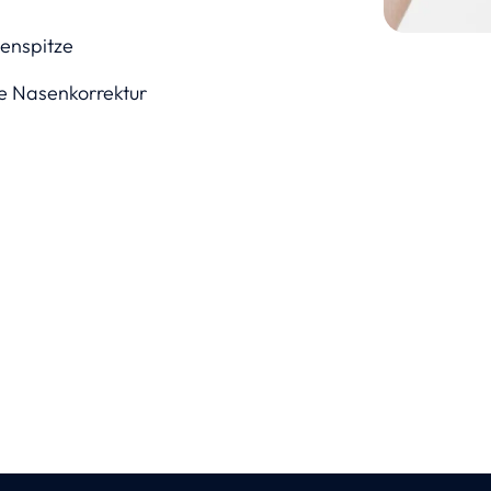
senspitze
ge Nasenkorrektur