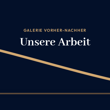
GALERIE VORHER-NACHHER
Unsere Arbeit
8
9
10
11
12
13
14
15
16
17
18
19
20
21
22
23