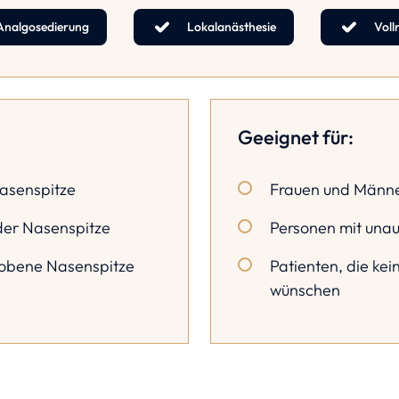
Analgosedierung
Lokalanästhesie
Voll
Geeignet für:
Nasenspitze
Frauen und Männe
der Nasenspitze
Personen mit un
hobene Nasenspitze
Patienten, die kei
wünschen