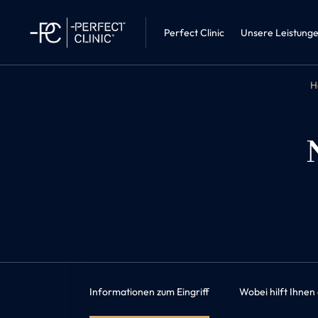
Innere Medi
Perfect Clinic • Liberec
Adipositast
Perfect Clinic
Unsere Leistung
H
Informationen zum Eingriff
Wobei hilft Ihnen 