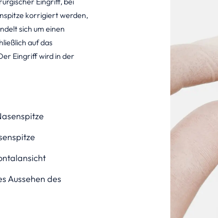
urgischer Eingriff, bei
pitze korrigiert werden,
ndelt sich um einen
hließlich auf das
r Eingriff wird in der
Nasenspitze
senspitze
ontalansicht
es Aussehen des