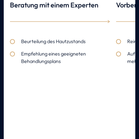
Beratung mit einem Experten
Vorbere
Beurteilung des Hautzustands
Reini
Empfehlung eines geeigneten
Auft
Behandlungsplans
mehr