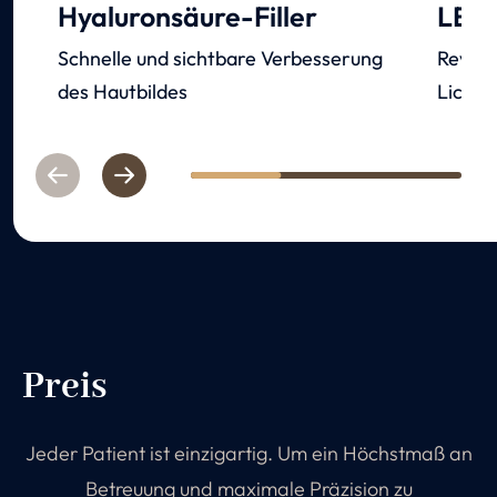
Hyaluronsäure-Filler
LED-
Schnelle und sichtbare Verbesserung
Revita
des Hautbildes
Lichte
Previous
Next
1
2
3
Preis
Jeder Patient ist einzigartig. Um ein Höchstmaß an
Betreuung und maximale Präzision zu