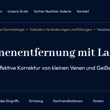
zin und
herapie
en
Unsere Ärzte
Vorher Nachher Galerie
Kontakt
he Dermatologie
Vaskuläre Veränderungen und Rötungen
Venenen
nenentfernung mit La
fektive Korrektur von kleinen Venen und Geiß
des Eingriffs
Erholung
Kontraindikationen
Kosten