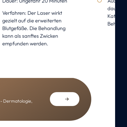
Dauer: Ungefähr 20 Minuten
Äußerst i
dauerha
Verfahren: Der Laser wirkt
Kathete
gezielt auf die erweiterten
Behandl
Blutgefäße. Die Behandlung
kann als sanftes Zwicken
empfunden werden.
c - Dermatologie,