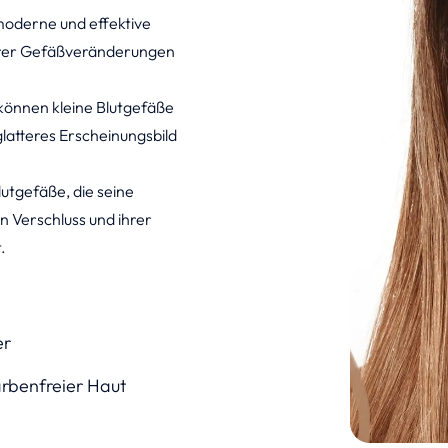
moderne und effektive
barer Gefäßveränderungen
können kleine Blutgefäße
latteres Erscheinungsbild
lutgefäße, die seine
n Verschluss und ihrer
.
er
rbenfreier Haut