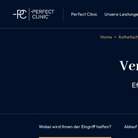
Innere Medi
Perfect Clinic • Liberec
Adipositast
Perfect Clinic
Unsere Leistung
Home
Ästhetisc
Ve
Ef
r den Eingriff
Wobei wird Ihnen der Eingriff helfen?
Ablauf 