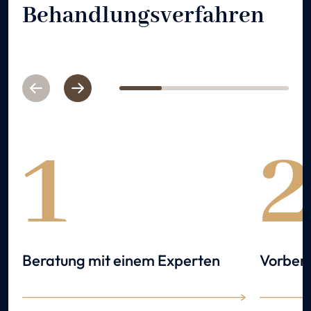
Behandlungsverfahren
Previous
Next
1
2
3
4
1
Beratung mit einem Experten
Vorbere