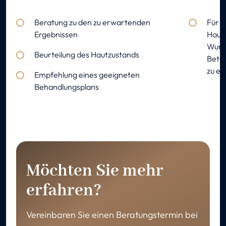
Beratung zu den zu erwartenden
Für d
Ergebnissen
Hautb
Wunsc
Beurteilung des Hautzustands
Betä
zu e
Empfehlung eines geeigneten
Behandlungsplans
Möchten Sie mehr
erfahren?
Vereinbaren Sie einen Beratungstermin bei