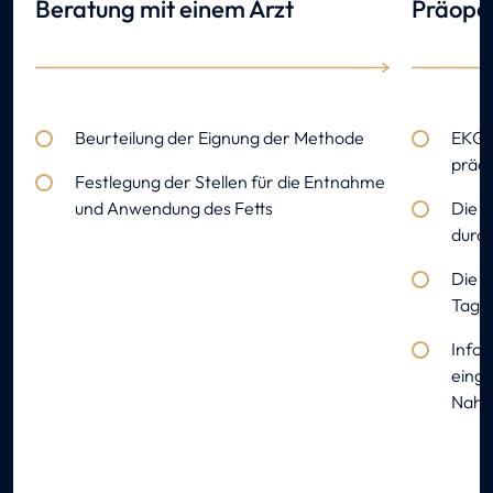
Beratung mit einem Arzt
Präope
Beurteilung der Eignung der Methode
EKG, 
präo
Festlegung der Stellen für die Entnahme
und Anwendung des Fetts
Die U
durc
Die E
Tage 
Infor
eing
Nahr