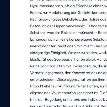
Hyaluronsäurebasis, oft als
Filler
bezeichnet, w
Falten, zur Modellierung der Gesichtskonture
Revitalisierung des Dekolletés, des Halses od
Betonung der Lippen verwendet. Es handelt s
Substanz, was das Risiko unerwünschter Reakt
Es handelt sich um eine körpereigene Substanz
unerwünschter Reaktionen minimiert. Die Hyal
einzigartige Fähigkeit, Wasser zu binden, wod
Elastizität des Gewebes erhalten bleibt. Auf d
Reihe von Produkten mit Hyaluronsäure, die sic
Vernetzungsgrades, der Konzentration und de
unterscheiden. Diese Eigenschaften bestimm
Produkt eher zur Auffüllung feiner Falten, zu
allgemeinen Volumenaufbau geeignet ist. Die
ist in der Regel lang anhaltend und individuell
und den Eigenschaften der Haut abhängt. Bei