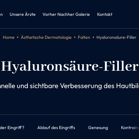
zin und
herapie
en
Unsere Ärzte
Vorher Nachher Galerie
Kontakt
Home
Ästhetische Dermatologie
Falten
Hyaluronsäure-Filler
Hyaluronsäure-Filler
nelle und sichtbare Verbesserung des Hautbi
der Eingriff?
Ablauf des Eingriffs
Genesung
Kontrain