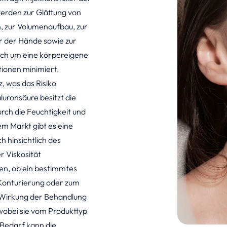
erden zur Glättung von
n, zur Volumenaufbau, zur
er der Hände sowie zur
ich um eine körpereigene
ionen minimiert.
, was das Risiko
uronsäure besitzt die
urch die Feuchtigkeit und
em Markt gibt es eine
h hinsichtlich des
r Viskosität
en, ob ein bestimmtes
r Konturierung oder zum
 Wirkung der Behandlung
, wobei sie vom Produkttyp
 Bedarf kann die