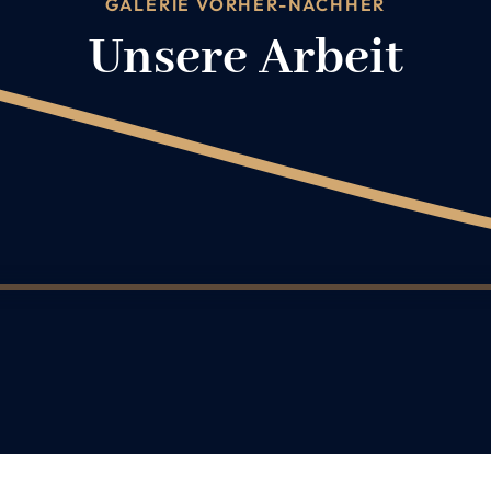
GALERIE VORHER-NACHHER
Unsere Arbeit
3
4
5
6
7
8