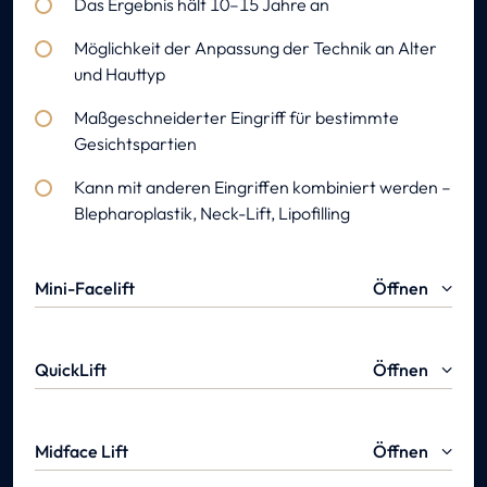
Das Ergebnis hält 10–15 Jahre an
Möglichkeit der Anpassung der Technik an Alter
und Hauttyp
Maßgeschneiderter Eingriff für bestimmte
Gesichtspartien
Kann mit anderen Eingriffen kombiniert werden –
Blepharoplastik, Neck-Lift, Lipofilling
Mini-Facelift
Öffnen
QuickLift
Öffnen
Geeignet bei einer leichten Erschlaffung des Gewebes.
Wirkungsbereich: Straffung der erschlafften
Schneller Eingriff zur Korrektur leichter
Haut vor den Ohren und im mittleren
Midface Lift
Öffnen
Konturerschlaffungen mit sehr kurzer Heilungsdauer
Gesichtsbereich