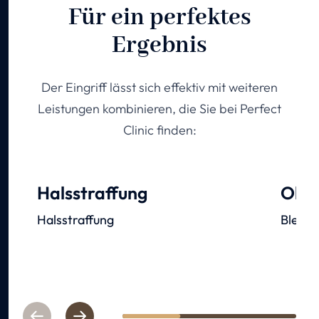
Für ein perfektes
Ergebnis
Der Eingriff lässt sich effektiv mit weiteren
Leistungen kombinieren, die Sie bei Perfect
Clinic finden:
Halsstraffung
Ober
Halsstraffung
Blepha
Previous
Next
1
2
3