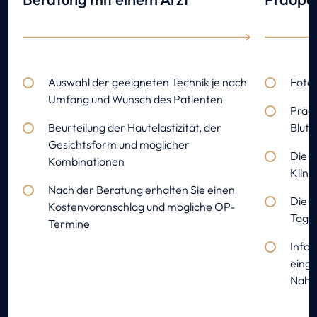
Auswahl der geeigneten Technik je nach
Foto
Umfang und Wunsch des Patienten
Präo
Beurteilung der Hautelastizität, der
Blut
Gesichtsform und möglicher
Die 
Kombinationen
Klini
Nach der Beratung erhalten Sie einen
Die E
Kostenvoranschlag und mögliche OP-
Tage 
Termine
Infor
eing
Nahr