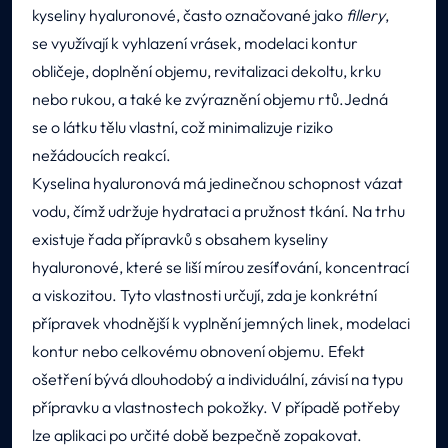
kyseliny hyaluronové, často označované jako
fillery
,
se využívají k vyhlazení vrásek, modelaci kontur
obličeje, doplnění objemu, revitalizaci dekoltu, krku
nebo rukou, a také ke zvýraznění objemu rtů.Jedná
se o látku tělu vlastní, což minimalizuje riziko
nežádoucích reakcí.
Kyselina hyaluronová má jedinečnou schopnost vázat
vodu, čímž udržuje hydrataci a pružnost tkání. Na trhu
existuje řada přípravků s obsahem kyseliny
hyaluronové, které se liší mírou zesíťování, koncentrací
a viskozitou. Tyto vlastnosti určují, zda je konkrétní
přípravek vhodnější k vyplnění jemných linek, modelaci
kontur nebo celkovému obnovení objemu. Efekt
ošetření bývá dlouhodobý a individuální, závisí na typu
přípravku a vlastnostech pokožky. V případě potřeby
lze aplikaci po určité době bezpečně zopakovat.