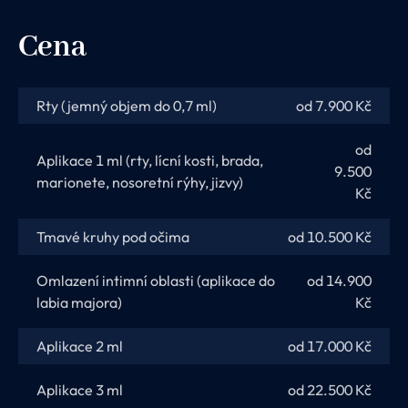
Cena
Rty (jemný objem do 0,7 ml)
od 7.900 Kč
od
Aplikace 1 ml (rty, lícní kosti, brada,
9.500
marionete, nosoretní rýhy, jizvy)
Kč
Tmavé kruhy pod očima
od 10.500 Kč
Omlazení intimní oblasti (aplikace do
od 14.900
labia majora)
Kč
Aplikace 2 ml
od 17.000 Kč
Aplikace 3 ml
od 22.500 Kč