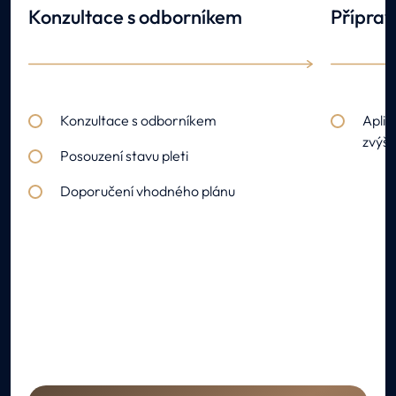
Konzultace s odborníkem
Příprav
Konzultace s odborníkem
Aplik
zvýše
Posouzení stavu pleti
Doporučení vhodného plánu