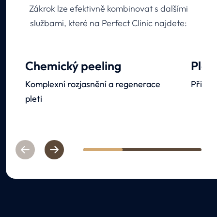
Zákrok lze efektivně kombinovat s dalšími
službami, které na Perfect Clinic najdete:
Chemický peeling
Plaz
Komplexní rozjasnění a regenerace
Přiroze
pleti
Previous
Next
1
2
3