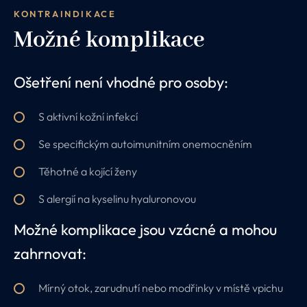
KONTRAINDIKACE
Možné komplikace
Ošetření není vhodné pro osoby:
S aktivní kožní infekcí
Se specifickým autoimunitním onemocněním
Těhotné a kojící ženy
S alergií na kyselinu hyaluronovou
Možné komplikace jsou vzácné a mohou
zahrnovat:
Mírný otok, zarudnutí nebo modřinky v místě vpichu