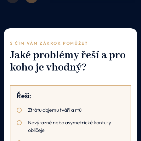
S ČÍM VÁM ZÁKROK POMŮŽE?
Jaké problémy řeší a pro
koho je vhodný?
Řeší:
Ztrátu objemu tváří a rtů
Nevýrazné nebo asymetrické kontury
obličeje