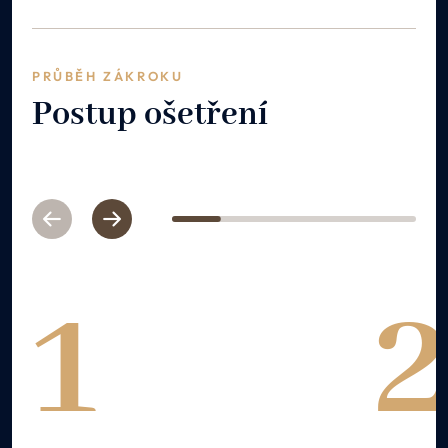
PRŮBĚH ZÁKROKU
Postup ošetření
Previous
Next
1
2
3
4
5
1