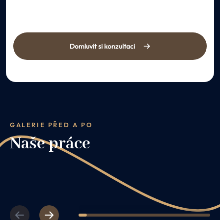
Domluvit si konzultaci
GALERIE PŘED A PO
Naše práce
Previous
Next
1
2
3
4
5
6
7
8
9
10
11
12