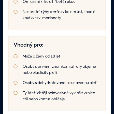
Omlazení krku a hřbetů rukou
Nosoretní rýhy a vrásky kolem úst, spadlé
koutky tzv. marionety
Vhodný pro:
Muže a ženy od 18 let
Osoby s prvními známkami ztráty objemu
nebo elasticity pleti
Osoby s dehydratovanou a unavenou pleť
Ty, kteří chtějí neinvazivně vylepšit vzhled
rtů nebo kontur obličeje