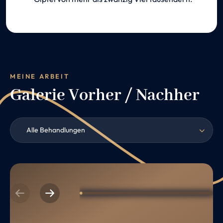
MEINE ARBEIT
Galerie Vorher / Nachher
Alle Behandlungen
Previous
Next
1
2
3
4
5
6
7
8
9
10
11
12