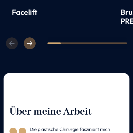
Facelift
Bru
PR
Previous
Next
1
2
3
4
5
6
Über meine Arbeit
Die plastische Chirurgie fasziniert mich