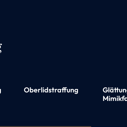
g
g
Oberlidstraffung
Glättun
Mimikfa
3