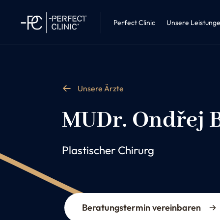
Innere Medi
Perfect Clinic • Liberec
Adipositast
Perfect Clinic
Unsere Leistung
Unsere Ärzte
MUDr. Ondřej B
Plastischer Chirurg
Beratungstermin vereinbaren