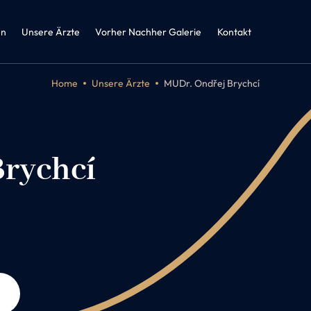
zin und
herapie
en
Unsere Ärzte
Vorher Nachher Galerie
Kontakt
Home
Unsere Ärzte
MUDr. Ondřej Brychcí
rychcí