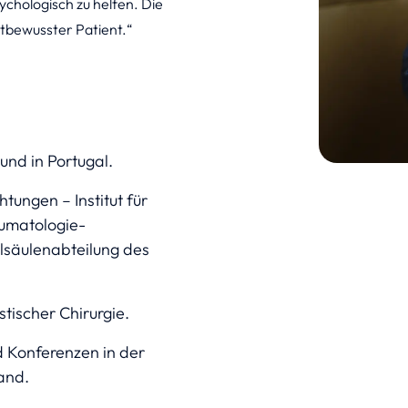
sychologisch zu helfen. Die
stbewusster Patient.
 und in Portugal.
tungen – Institut für
aumatologie-
säulenabteilung des
stischer Chirurgie.
 Konferenzen in der
and.