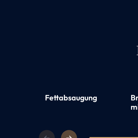
Fettabsaugung
B
m
Previous
Next
1