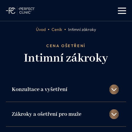
Úvod
Ceník
Intimní zákroky
CENA OŠETŘENÍ
Intimní zákroky
Konzultace a vyšetření
Konzultace s gynekologem
700 Kč
Zákroky a ošetření pro muže
Konzultace s urologem
700 Kč
Konzultace s dermatologem
700 Kč