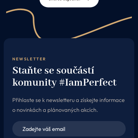
Uvedené ceny nezahrnují náklady na hospitalizaci,
kompresní prádlo a další související položky.
Uvedené ceny nezahrnují náklady na hospitalizaci,
kompresní prádlo a další související položky.
NEWSLETTER
Staňte se součástí
komunity #IamPerfect
Přihlaste se k newsletteru a získejte informace
o novinkách a plánovaných akcích.