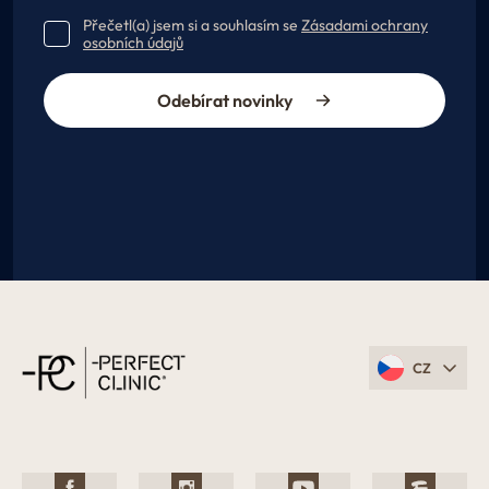
Přečetl(a) jsem si a souhlasím se
Zásadami ochrany
osobních údajů
Odebírat novinky
CZ