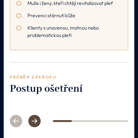
Muže i ženy, kteří chtějí revitalizovat pleť
Microneedling a LED fototerapii. Poskytuje komplexní
revitalizaci, regeneraci a sjednocení pleti v jednom
Prevenci stárnutí kůže
intenzivním balíčku.
Klienty s unavenou, matnou nebo
problematickou pletí
PRŮBĚH ZÁKROKU
Postup ošetření
Previous
Next
1
2
3
4