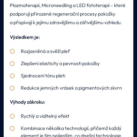
Plazmaterapii, Microneedling a LED fototerapii – které
podporují přirozené regenerační procesy pokožky
a přispívají k jejímu zdravějšímu a zářivějšímu vzhledu.
Výsledkem je:
Rozjasněná a svěží pleť
Zlepšení elasticity a pevnosti pokožky
Sjednocení tónu pleti
Redukce jemných vrásek a pigmentových skvrn
Výhody zákroku:
Rychlý a viditelný efekt
Kombinace několika technologií, přičemž každý
element je tím nejlepším, co dnešní technologie