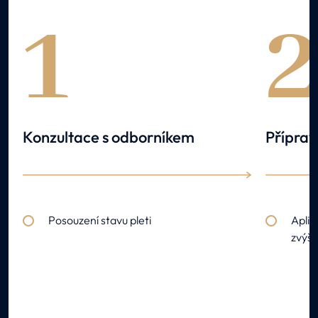
1
Konzultace s odborníkem
Příprav
Posouzení stavu pleti
Aplik
zvýše