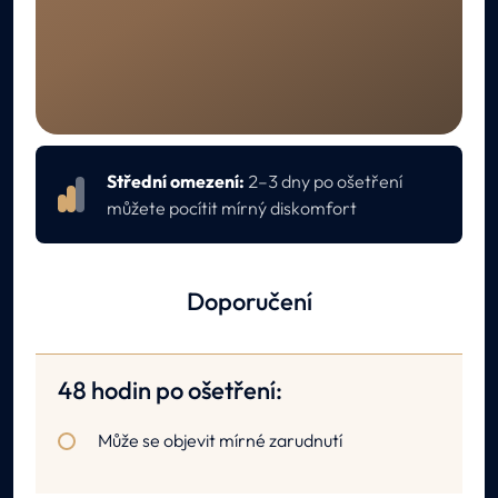
REKONVALESCENCE
Péče po ošetření
Střední omezení:
2–3 dny po ošetření
můžete pocítit mírný diskomfort
Doporučení
48 hodin po ošetření:
Může se objevit mírné zarudnutí