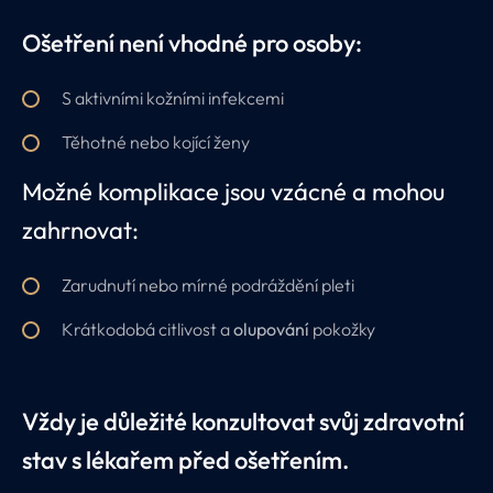
Ošetření není vhodné pro osoby:
S aktivními kožními infekcemi
Těhotné nebo kojící ženy
Možné komplikace jsou vzácné a mohou
zahrnovat:
Zarudnutí nebo mírné podráždění pleti
Krátkodobá citlivost a
olupování
pokožky
Vždy je důležité konzultovat svůj zdravotní
stav s lékařem před ošetřením.