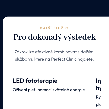
DALŠÍ SLUŽBY
Pro dokonalý výsledek
Zákrok lze efektivně kombinovat s dalšími
službami, které na Perfect Clinic najdete:
LED fototerapie
Inje
hyal
Oživení pleti pomocí světelné energie
Rychlé
pleti