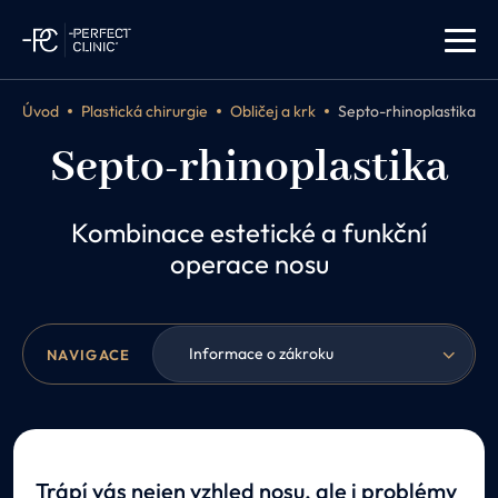
Úvod
Plastická chirurgie
Obličej a krk
Septo-rhinoplastika
Septo-rhinoplastika
Kombinace estetické a funkční
operace nosu
Informace o zákroku
NAVIGACE
Trápí vás nejen vzhled nosu, ale i problémy