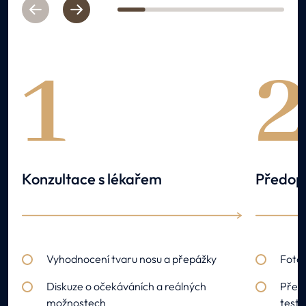
Previous
Next
1
2
3
4
5
6
1
Konzultace s lékařem
Předope
Vyhodnocení tvaru nosu a přepážky
Foto
Diskuze o očekáváních a reálných
Předo
možnostech
testy