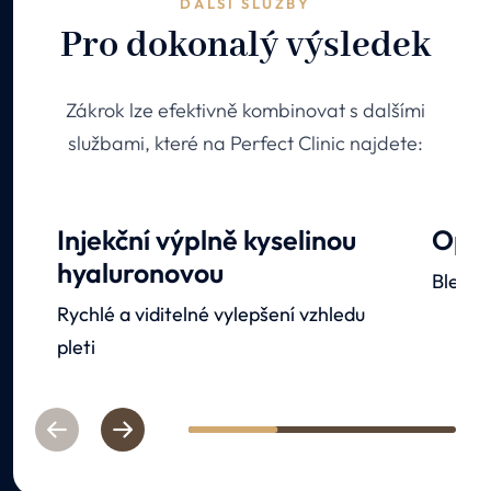
DALŠÍ SLUŽBY
Pro dokonalý výsledek
Zákrok lze efektivně kombinovat s dalšími
službami, které na Perfect Clinic najdete:
Injekční výplně kyselinou
Oper
hyaluronovou
Blefar
Rychlé a viditelné vylepšení vzhledu
pleti
Previous
Next
1
2
3