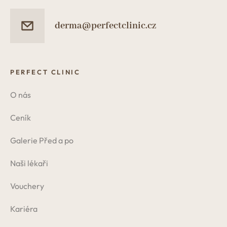
derma@perfectclinic.cz
PERFECT CLINIC
O nás
Ceník
Galerie Před a po
Naši lékaři
Vouchery
Kariéra