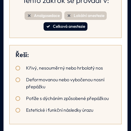
Tento zákrok se provádí v:
Analgosedace
Lokální anestezie
Celková anestezie
Řeší:
Křivý, nesouměrný nebo hrbolatý nos
Deformovanou nebo vybočenou nosní
přepážku
Potíže s dýcháním způsobené přepážkou
Estetické i funkční následky úrazu