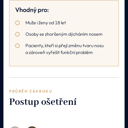
Vhodný pro:
Muže i ženy od 18 let
Osoby se zhoršeným dýcháním nosem
Pacienty, kteří si přejí změnu tvaru nosu
a zároveň vyřešit funkční problém
PRŮBĚH ZÁKROKU
Postup ošetření