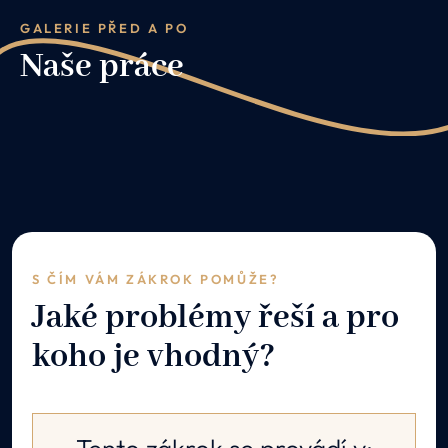
GALERIE PŘED A PO
Naše práce
S ČÍM VÁM ZÁKROK POMŮŽE?
Jaké problémy řeší a pro
koho je vhodný?