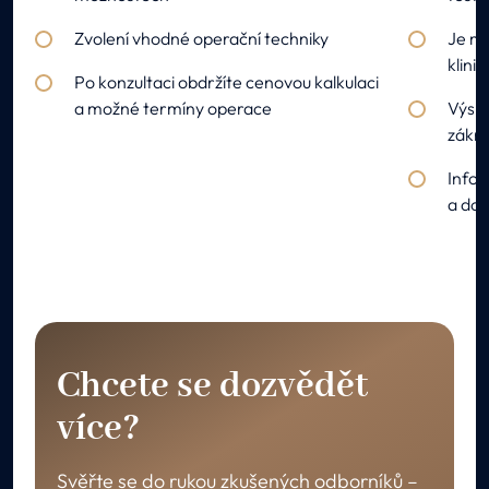
Zvolení vhodné operační techniky
Je mo
klinic
Po konzultaci obdržíte cenovou kalkulaci
a možné termíny operace
Výsle
zákr
Infor
a dop
Chcete se dozvědět
více?
Svěřte se do rukou zkušených odborníků –