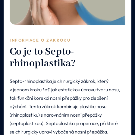
INFORMACE O ZÁKROKU
Co je to Septo-
rhinoplastika?
Septo-rhinoplastika je chirurgický zákrok, který
v jednom kroku řeší jak estetickou úpravu tvaru nosu,
tak funkční korekci nosní přepážky pro zlepšení
dýchání. Tento zákrok kombinuje plastiku nosu
(rhinoplastiku) s narovnáním nosní přepážky
(septoplastikou). Septoplastika je operace, při které
se chirurgicky upraví vybočená nosní přepážka.