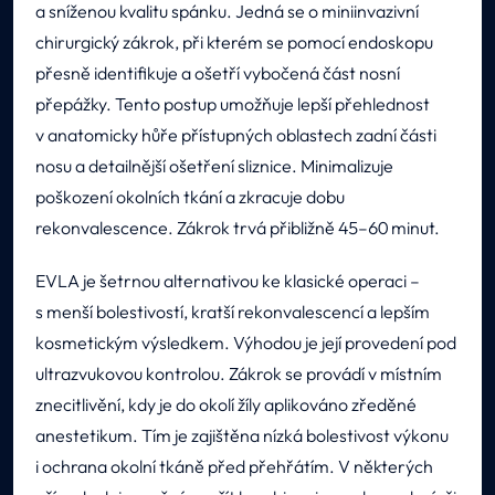
a sníženou kvalitu spánku. Jedná se o miniinvazivní
chirurgický zákrok, při kterém se pomocí endoskopu
přesně identifikuje a ošetří vybočená část nosní
přepážky. Tento postup umožňuje lepší přehlednost
v anatomicky hůře přístupných oblastech zadní části
nosu a detailnější ošetření sliznice. Minimalizuje
poškození okolních tkání a zkracuje dobu
rekonvalescence. Zákrok trvá přibližně 45–60 minut.
EVLA je šetrnou alternativou ke klasické operaci –
s menší bolestivostí, kratší rekonvalescencí a lepším
kosmetickým výsledkem. Výhodou je její provedení pod
ultrazvukovou kontrolou. Zákrok se provádí v místním
znecitlivění, kdy je do okolí žíly aplikováno zředěné
anestetikum. Tím je zajištěna nízká bolestivost výkonu
i ochrana okolní tkáně před přehřátím. V některých