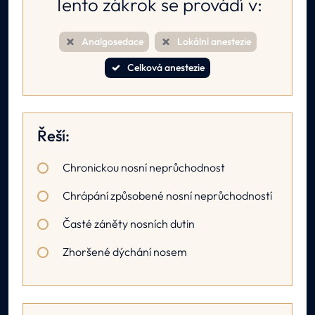
Tento zákrok se provádí v:
Analgosedace
Lokální anestezie
Celková anestezie
Řeší:
Chronickou nosní neprůchodnost
Chrápání způsobené nosní neprůchodností
Časté záněty nosních dutin
Zhoršené dýchání nosem