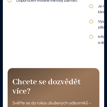
Doporučení vhodné metody zákroku
Je mo
klinic
Výsle
zákr
Infor
a dop
Chcete se dozvědět
více?
Svěřte se do rukou zkušených odborníků –