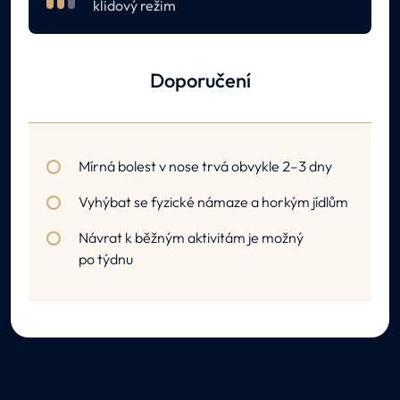
klidový režim
Doporučení
Mírná bolest v nose trvá obvykle 2–3 dny
Vyhýbat se fyzické námaze a horkým jídlům
Návrat k běžným aktivitám je možný
po týdnu