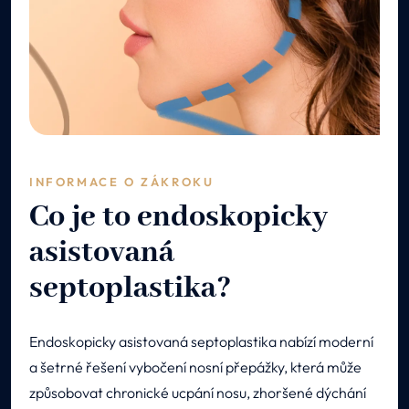
INFORMACE O ZÁKROKU
Co je to endoskopicky
asistovaná
septoplastika?
Endoskopicky asistovaná septoplastika nabízí moderní
a šetrné řešení vybočení nosní přepážky, která může
způsobovat chronické ucpání nosu, zhoršené dýchání