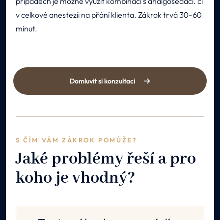
případech je možné využít kombinaci s analgosedací. či
v celkové anestezii na přání klienta. Zákrok trvá 30–60
minut.
Domluvit si konzultaci
S ČÍM VÁM ZÁKROK POMŮŽE?
Jaké problémy řeší a pro
koho je vhodný?