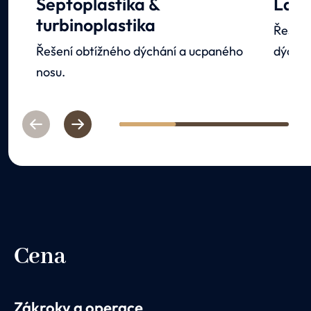
Septoplastika &
Lase
turbinoplastika
Řešení
Řešení obtížného dýchání a ucpaného
dýchán
nosu.
Previous
Next
1
2
3
Cena
Zákroky a operace