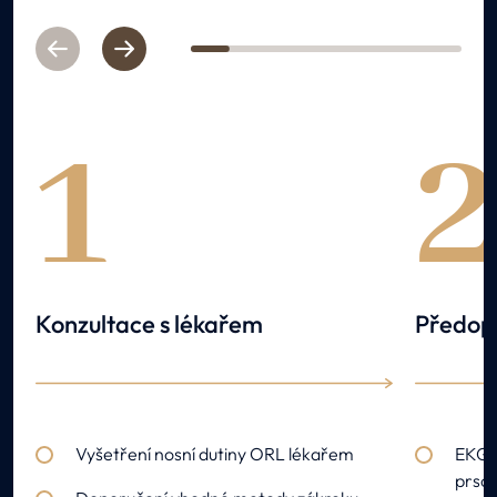
Previous
Next
1
2
3
4
5
6
7
1
Konzultace s lékařem
Předope
Vyšetření nosní dutiny ORL lékařem
EKG, 
prso