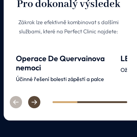
Pro dokonalý výsledek
Zákrok lze efektivně kombinovat s dalšími
službami, které na Perfect Clinic najdete:
Operace De Quervainova
LED 
nemoci
Oživen
Účinné řešení bolesti zápěstí a palce
Previous
Next
1
2
3