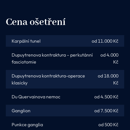
Cena ošetření
Karpální tunel
od 11.000 Kč
Dupuytrenova kontraktura – perkutánní
od 4.000
fasciotomie
Kč
Dupuytrenova kontraktura-operace
od 18.000
klasicky
Kč
Du Quervainova nemoc
od 4.500 Kč
Ganglion
od 7.500 Kč
Punkce ganglia
od 500 Kč