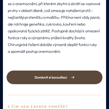
se o onemocnění, při kterém zbytní a zkrátí se vazivové
pruhy v oblasti dlaně, což omezuje natažení prstů –
nejčastěji prsteníčku a malíčku. Příčina není vždy jasná,
ale roli hraje genetika, cukrovka, kouření nebo
opakovaná fyzická zátěž. Postupně dochází k omezení
funkce ruky a výraznému snížení kvality života.
Chirurgické řešení dokáže výrazně zlepšit funkci ruky
a zpomalit postup onemocnění.
Domluvit si konzultaci
S ČÍM VÁM ZÁKROK POMŮŽE?