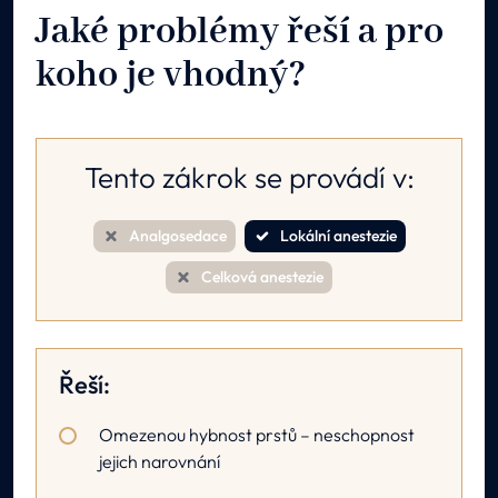
Jaké problémy řeší a pro
koho je vhodný?
Tento zákrok se provádí v:
Analgosedace
Lokální anestezie
Celková anestezie
Řeší:
Omezenou hybnost prstů – neschopnost
jejich narovnání