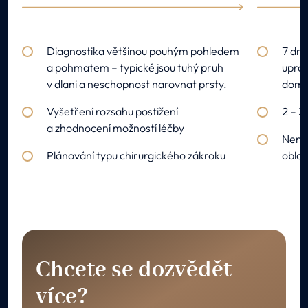
Diagnostika většinou pouhým pohledem
7 dní
a pohmatem – typické jsou tuhý pruh
uprav
v dlani a neschopnost narovnat prsty.
doml
Vyšetření rozsahu postižení
2 – 3
a zhodnocení možností léčby
Nenos
Plánování typu chirurgického zákroku
oblas
Chcete se dozvědět
více?