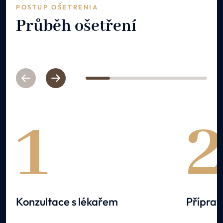
POSTUP OŠETRENIA
Průběh ošetření
Previous
Next
1
2
3
4
5
1
Konzultace s lékařem
Přípra