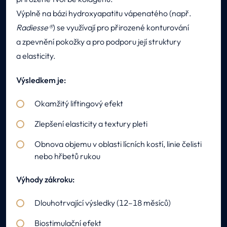
Výplně na bázi hydroxyapatitu vápenatého (např.
Radiesse®
) se využívají pro přirozené konturování
a zpevnění pokožky a pro podporu její struktury
a elasticity.
Výsledkem je:
Okamžitý liftingový efekt
Zlepšení elasticity a textury pleti
Obnova objemu v oblasti lícních kostí, linie čelisti
nebo hřbetů rukou
Výhody zákroku:
Dlouhotrvající výsledky (12–18 měsíců)
Biostimulační efekt