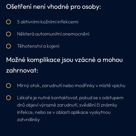
Ošetření není vhodné pro osoby:
S aktivními kožními infekcemi
Některá autoimunitní onemocnění
Těhotenství a kojení
Možné komplikace jsou vzácné a mohou
zahrnovat:
Mírný otok, zarudnutí nebo modřinky v místě vpichu
Lékaře je nutné kontaktovat, pokud se s odstupem
dnů objeví výrazné zarudnutí, svědění či známky
infekce, nebo se v oblasti aplikace vyskytnou
zatvrdlinky