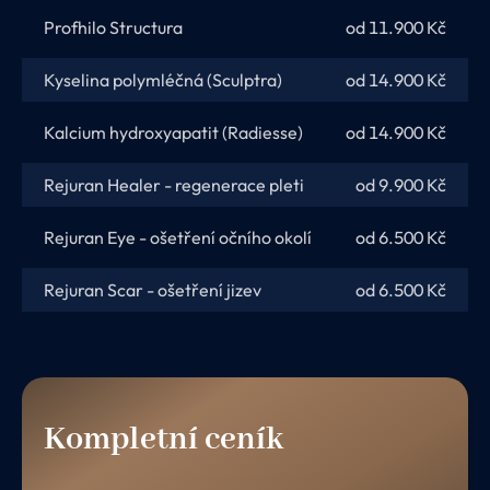
Profhilo Structura
od 11.900 Kč
Kyselina polymléčná (Sculptra)
od 14.900 Kč
Kalcium hydroxyapatit (Radiesse)
od 14.900 Kč
Rejuran Healer - regenerace pleti
od 9.900 Kč
Rejuran Eye - ošetření očního okolí
od 6.500 Kč
Rejuran Scar - ošetření jizev
od 6.500 Kč
Kompletní ceník