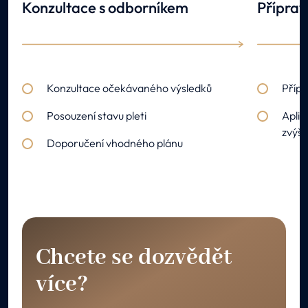
Konzultace s odborníkem
Příprav
Konzultace očekávaného výsledků
Přípr
Posouzení stavu pleti
Aplik
zvýše
Doporučení vhodného plánu
Chcete se dozvědět
více?