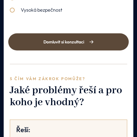
Vysoká bezpečnost
Domluvit si konzultaci
S ČÍM VÁM ZÁKROK POMŮŽE?
Jaké problémy řeší a pro
koho je vhodný?
Řeší: