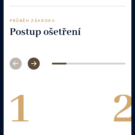
PRŮBĚH ZÁKROKU
Postup ošetření
Previous
Next
1
2
3
4
5
1