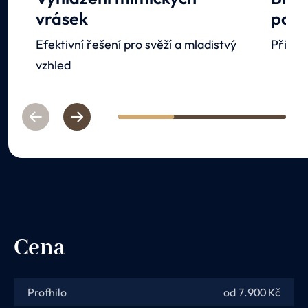
vrásek
poly
Efektivní řešení pro svěží a mladistvý
Přiroz
vzhled
Previous
Next
1
2
3
Cena
Profhilo
od 7.900 Kč