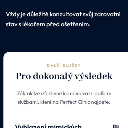
Vždy je důležité konzultovat svůj zdravotní
stav s lékařem před ošetřením.
DALŠÍ SLUŽBY
Pro dokonalý výsledek
Zákrok lze efektivně kombinovat s dalšími
službami, které na Perfect Clinic najdete:
Vyhlazení mimických
Bios