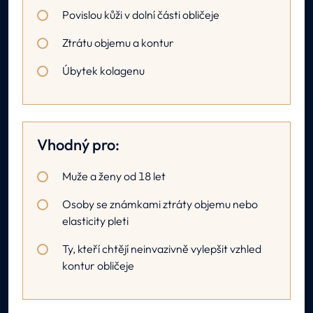
Povislou kůži v dolní části obličeje
Ztrátu objemu a kontur
Úbytek kolagenu
Vhodný pro:
Muže a ženy od 18 let
Osoby se známkami ztráty objemu nebo
elasticity pleti
Ty, kteří chtějí neinvazivně vylepšit vzhled
kontur obličeje