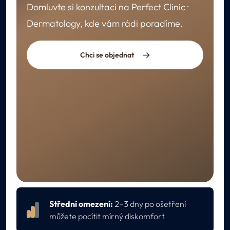
Domluvte si konzultaci na Perfect Clinic ·
Dermatology, kde vám rádi poradíme.
Chci se objednat
REKONVALESCENCE
Péče po ošetření
Střední omezení:
2–3 dny po ošetření
můžete pocítit mírný diskomfort