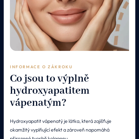
INFORMACE O ZÁKROKU
Co jsou to výplně
hydroxyapatitem
vápenatým?
Hydroxyapatit vápenatý je látka, která zajišťuje
okamžitý vyplňující efekt a zároveň napomáhá
přirozené tvorbě kolagenu.