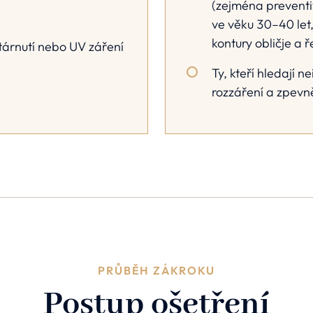
(zejména preventi
ve věku 30–40 let,
kontury obličje a 
tárnutí nebo UV záření
Ty, kteří hledají n
rozzáření a zpevně
PRŮBĚH ZÁKROKU
Postup ošetření