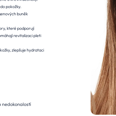
t do pokožky.
agenových buněk
ory, které podporují
hají revitalizaci pleti
ožky, zlepšuje hydrataci
 nedokonalostí