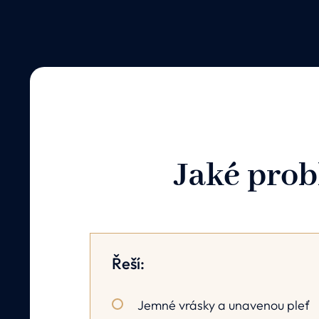
Jaké prob
Řeší:
Jemné vrásky a unavenou pleť