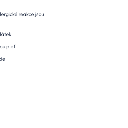
lergické reakce jsou
látek
ou pleť
cie