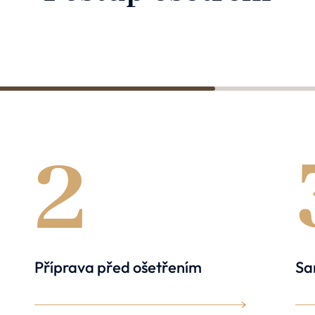
1
2
Příprava před ošetřením
Sa