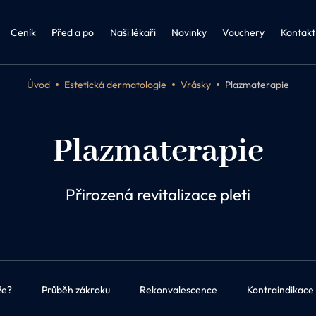
řství a obezitologie
Kosmetika Biologique Recherche
FAQ 
Biologique Recherche
Ceník
Před a po
Naši lékaři
Novinky
Vouchery
Kontakt
Úvod
Estetická dermatologie
Vrásky
Plazmaterapie
Plazmaterapie
Přirozená revitalizace pleti
že?
Průběh zákroku
Rekonvalescence
Kontraindikace