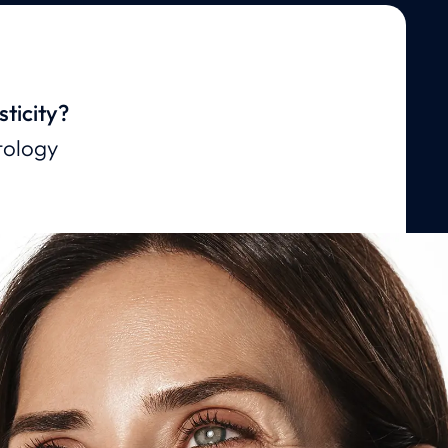
sticity?
tology