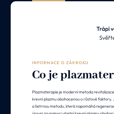
Trápí v
Svěřt
INFORMACE O ZÁKROKU
Co je plazmate
Plazmaterapie je moderní metoda revitalizace p
krevní plazmu obohacenou o růstové faktory.
a šetrnou metodu, která napomáhá regenerac
úrovni za pomoci vlastní krevní plazmy obohace