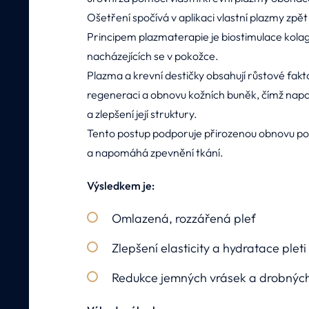
Ošetření spočívá v aplikaci vlastní plazmy zpě
Principem plazmaterapie je biostimulace kol
nacházejících se v pokožce.
Plazma a krevní destičky obsahují růstové fakt
regeneraci a obnovu kožních buněk, čímž napomá
a zlepšení její struktury.
Tento postup podporuje přirozenou obnovu pok
a napomáhá zpevnění tkání.
Výsledkem je:
Omlazená, rozzářená pleť
Zlepšení elasticity a hydratace pleti
Redukce jemných vrásek a drobných