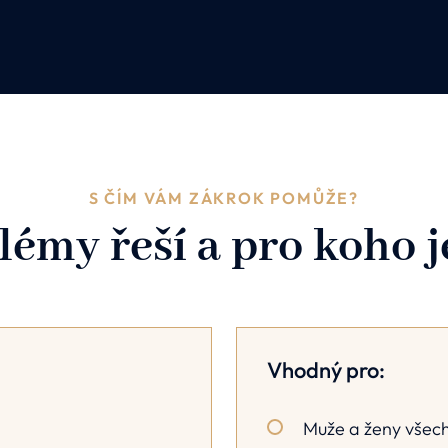
S ČÍM VÁM ZÁKROK POMŮŽE?
lémy řeší a pro koho 
Vhodný pro:
Muže a ženy všech