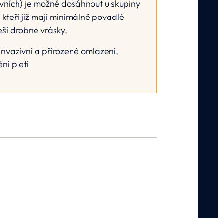
vních) je možné dosáhnout u skupiny
 kteří již mají minimálně povadlé
řeší drobné vrásky.
einvazivní a přirozené omlazení,
ní pleti