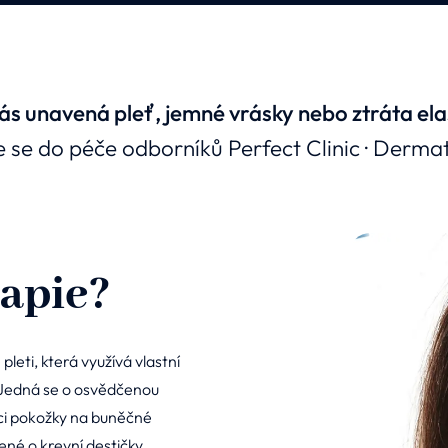
ás unavená pleť, jemné vrásky nebo ztráta ela
e se do péče odborníků Perfect Clinic · Derma
rapie?
leti, která využívá vlastní
 Jedná se o osvědčenou
i pokožky na buněčné
né o krevní destičky.