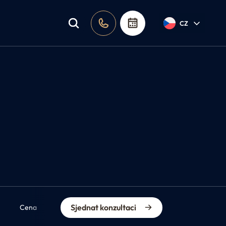
a poradna
CZ
Sjednat konzultaci
Cena