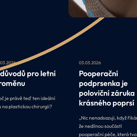
.03.2026
03.03.2026
 důvodů pro letní
Pooperační
roměnu
podprsenka je
poloviční záruka
oč je právě teď ten ideální
krásného poprsí
s na plastickou chirurgii?
„Nic nenadsazuji, když řík
že nedílnou součástí
pooperační péče, která tvo