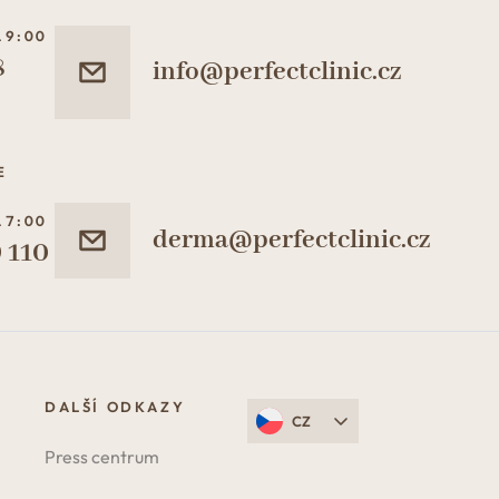
19:00
8
info@perfectclinic.cz
E
17:00
derma@perfectclinic.cz
 110
DALŠÍ ODKAZY
CZ
Press centrum