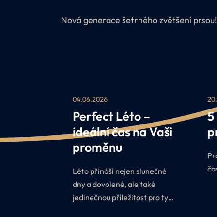
Nová generace šetrného zvětšení prsou!
04.06.2026
20
Perfect Léto –
5
ideální čas na Vaši
p
proměnu
Pr
ča
Léto přináší nejen slunečné
dny a dovolené, ale také
jedinečnou příležitost pro ty,
kteří uvažují o plastické