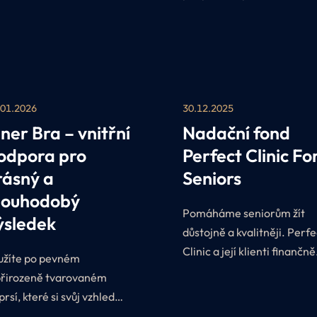
nemalou část úspěchu
operace prsou, je kompres
pooperační prádlo. Proč?
Protože jeho nošení ihned
po zákroku výrazně ovlivňu
estetický vzhled celého
.01.2026
30.12.2025
zákroku.
nner Bra – vnitřní
Nadační fond
odpora pro
Perfect Clinic Fo
rásný a
Seniors
louhodobý
Pomáháme seniorům žít
ýsledek
důstojně a kvalitněji. Perfe
Clinic a její klienti finančně
užíte po pevném
přispívají na péči o seniory
přirozeně tvarovaném
přidat se může každý.
rsí, které si svůj vzhled
rží po mnoho let?