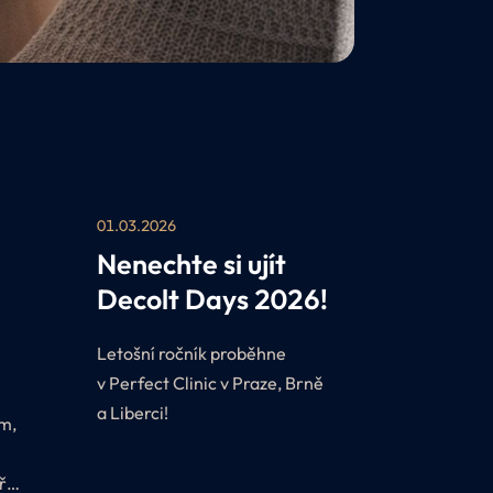
01.03.2026
Nenechte si ujít
Decolt Days 2026!
Letošní ročník proběhne
v Perfect Clinic v Praze, Brně
a Liberci!
ám,
ří