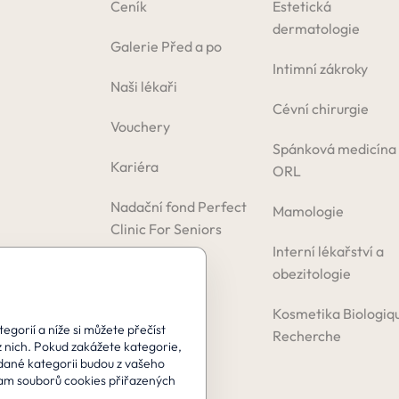
Ceník
Estetická
dermatologie
Galerie Před a po
Intimní zákroky
Naši lékaři
Cévní chirurgie
Vouchery
Spánková medicína
Kariéra
ORL
Nadační fond Perfect
Mamologie
Clinic For Seniors
Interní lékařství a
obezitologie
Kosmetika Biologiq
gorií a níže si můžete přečíst
Recherche
z nich. Pokud zakážete kategorie,
 dané kategorii budou z vašeho
am souborů cookies přiřazených