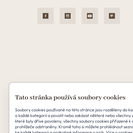
Tato stránka používá soubory cookies
Soubory cookies používané na této stránce jsou rozděleny do kate
Copyright © 2026 Perfect Clinic
o každé kategorii a povolit nebo zakázat některé nebo všechny 
které byly dříve povoleny, všechny soubory cookies přiřazené k
prohlížeče odstraněny. Kromě toho si můžete prohlédnout sezn
ke každé kategorii a podrobné informace o nich.
Více o cookies