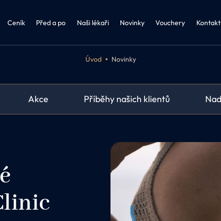
řství a obezitologie
Kosmetika Biologique Recherche
FAQ 
Biologique Recherche
Ceník
Před a po
Naši lékaři
Novinky
Vouchery
Kontakt
Úvod
Novinky
Akce
Příběhy našich klientů
Nada
é
Clinic