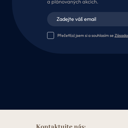
a plánovaných akcích.
Přečetl(a) jsem si a souhlasím se
Zásada
Kontaktujte nás: