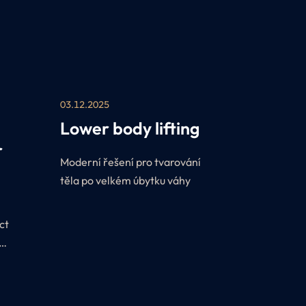
ní
je
03.12.2025
Lower body lifting
r
Moderní řešení pro tvarování
těla po velkém úbytku váhy
ct
 –