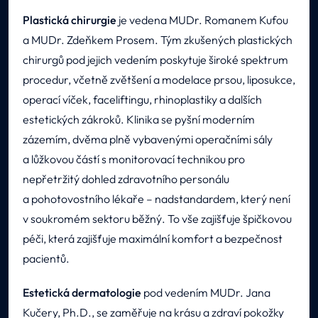
Plastická chirurgie
je vedena MUDr. Romanem Kufou
a MUDr. Zdeňkem Prosem. Tým zkušených plastických
chirurgů pod jejich vedením poskytuje široké spektrum
procedur, včetně zvětšení a modelace prsou, liposukce,
operací víček, faceliftingu, rhinoplastiky a dalších
estetických zákroků. Klinika se pyšní moderním
zázemím, dvěma plně vybavenými operačními sály
a lůžkovou částí s monitorovací technikou pro
nepřetržitý dohled zdravotního personálu
a pohotovostního lékaře – nadstandardem, který není
v soukromém sektoru běžný. To vše zajišťuje špičkovou
péči, která zajišťuje maximální komfort a bezpečnost
pacientů.
Estetická dermatologie
pod vedením MUDr. Jana
Kučery, Ph.D., se zaměřuje na krásu a zdraví pokožky