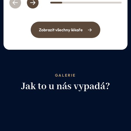
Previous
Next
1
2
3
4
5
6
Zobrazit všechny lékaře
GALERIE
Jak to u nás vypadá?