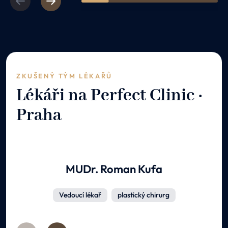
Previous
Next
1
2
3
4
5
ZKUŠENÝ TÝM LÉKAŘŮ
Lékáři na Perfect Clinic ·
Praha
MUDr. Roman Kufa
Vedoucí lékař
plastický chirurg