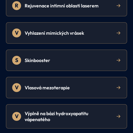
R
Rejuvenace intimní oblasti laserem
V
Vyhlazení mimických vrásek
S
Skinbooster
V
Vlasová mezoterapie
Výplně na bázi hydroxyapatitu
V
vápenatého