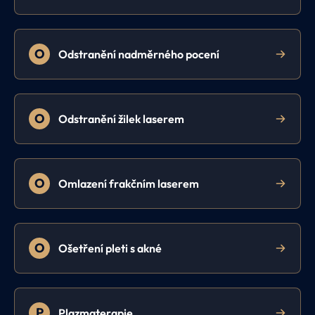
O
Odstranění nadměrného pocení
O
Odstranění žilek laserem
O
Omlazení frakčním laserem
O
Ošetření pleti s akné
P
Plazmaterapie