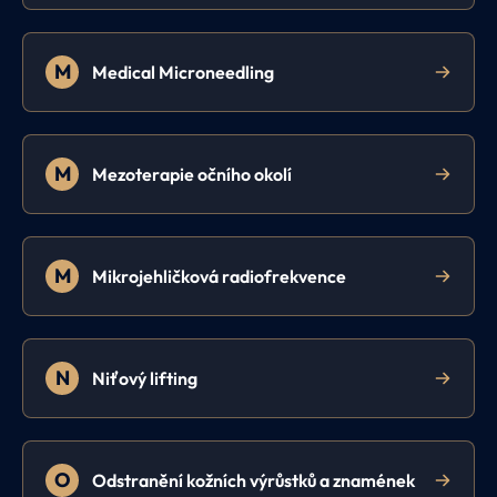
M
Medical Microneedling
M
Mezoterapie očního okolí
M
Mikrojehličková radiofrekvence
N
Niťový lifting
O
Odstranění kožních výrůstků a znamének