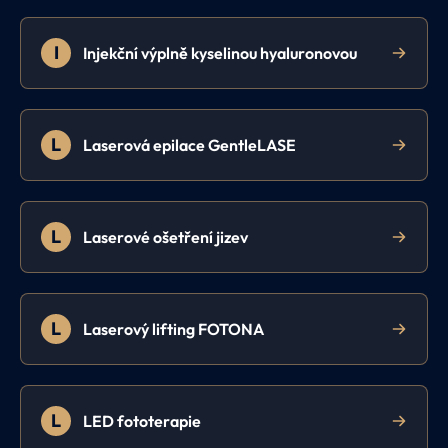
I
Injekční výplně kyselinou hyaluronovou
L
Laserová epilace GentleLASE
L
Laserové ošetření jizev
L
Laserový lifting FOTONA
L
LED fototerapie