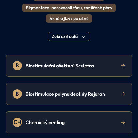
Pigmentace, nerovnosti tónu, rozšířené póry
Akné a jizvy po akné
Zobrazit další
B
Biostimulační ošetření Sculptra
B
Biostimulace polynukleotidy Rejuran
CH
Chemický peeling