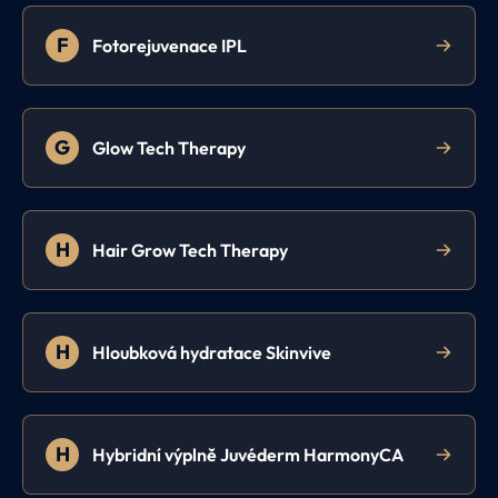
F
Fotorejuvenace IPL
G
Glow Tech Therapy
H
Hair Grow Tech Therapy
H
Hloubková hydratace Skinvive
H
Hybridní výplně Juvéderm HarmonyCA