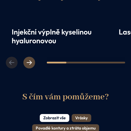
Injekční výplně kyselinou
Las
hyaluronovou
Previous
Next
1
2
3
4
S čím vám pomůžeme?
Zobrazit vše
Vrásky
Povadlé kontury a ztráta objemu