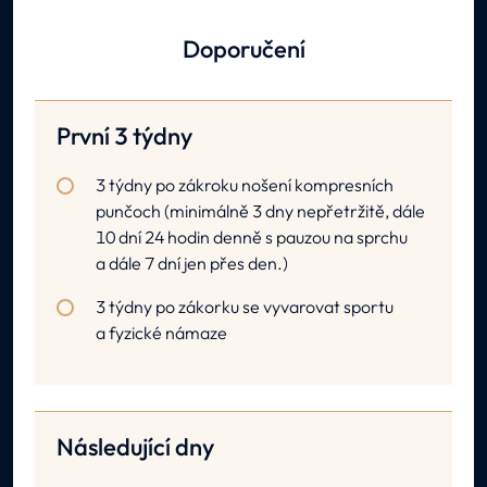
Doporučení
První 3 týdny
3 týdny po zákroku nošení kompresních
punčoch (minimálně 3 dny nepřetržitě, dále
10 dní 24 hodin denně s pauzou na sprchu
a dále 7 dní jen přes den.)
3 týdny po zákorku se vyvarovat sportu
a fyzické námaze
Následující dny