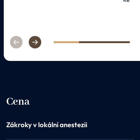
Previous
Next
1
2
3
Cena
Zákroky v lokální anestezii