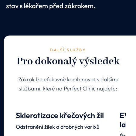
stav s lékařem před zákrokem.
DALŠÍ SLUŽBY
Pro dokonalý výsledek
Zákrok lze efektivně kombinovat s dalšími
službami, které na Perfect Clinic najdete:
Sklerotizace křečových žil
EVLA
lase
Odstranění žilek a drobných varixů
Řešení