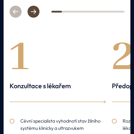
Previous
Next
1
2
3
4
5
6
7
1
Konzultace s lékařem
Předope
Cévní specialista vyhodnotí stav žilního
Rozsa
systému klinicky a ultrazvukem
lékař