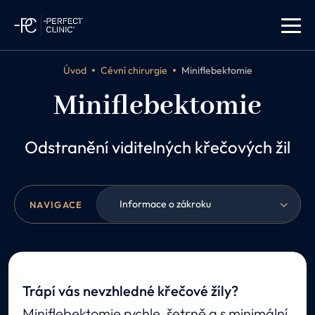
Úvod
Cévní chirurgie
Miniflebektomie
Miniflebektomie
Odstranění viditelných křečových žil
Informace o zákroku
NAVIGACE
Trápí vás nevzhledné křečové žíly?
Miniflebektomie rychle, šetrně a s minimální