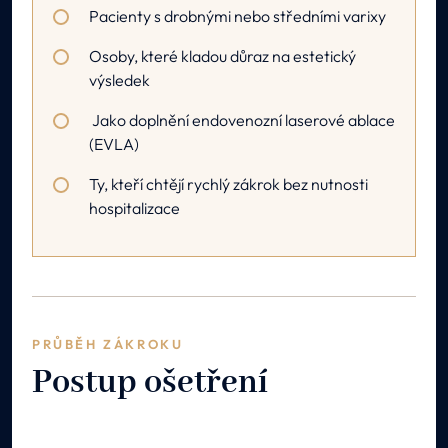
Pacienty s drobnými nebo středními varixy
Osoby, které kladou důraz na estetický
výsledek
Jako doplnění endovenozní laserové ablace
(EVLA)
Ty, kteří chtějí rychlý zákrok bez nutnosti
hospitalizace
PRŮBĚH ZÁKROKU
Postup ošetření