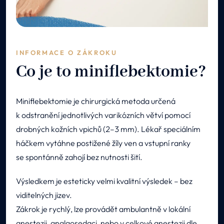
INFORMACE O ZÁKROKU
Co je to miniflebektomie?
Miniflebektomie je chirurgická metoda určená
k odstranění jednotlivých varikózních větví pomocí
drobných kožních vpichů (2–3 mm). Lékař speciálním
háčkem vytáhne postižené žíly ven a vstupní ranky
se spontánně zahojí bez nutnosti šití.
Výsledkem je esteticky velmi kvalitní výsledek – bez
viditelných jizev.
Zákrok je rychlý, lze provádět ambulantně v lokální
anestezii, analgosedaci, nebo v celkové anestezii dle