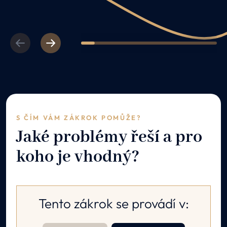
Previous
Next
1
2
3
4
5
6
7
8
9
10
S ČÍM VÁM ZÁKROK POMŮŽE?
Jaké problémy řeší a pro
koho je vhodný?
Tento zákrok se provádí v: