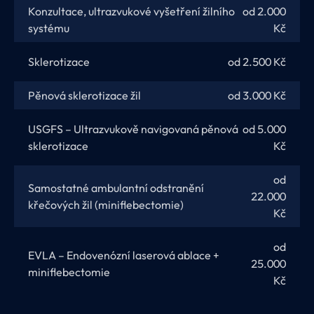
Konzultace, ultrazvukové vyšetření žilního
od 2.000
systému
Kč
Sklerotizace
od 2.500 Kč
Pěnová sklerotizace žil
od 3.000 Kč
USGFS – Ultrazvukově navigovaná pěnová
od 5.000
sklerotizace
Kč
od
Samostatné ambulantní odstranění
22.000
křečových žil (miniflebectomie)
Kč
od
EVLA – Endovenózní laserová ablace +
25.000
miniflebectomie
Kč