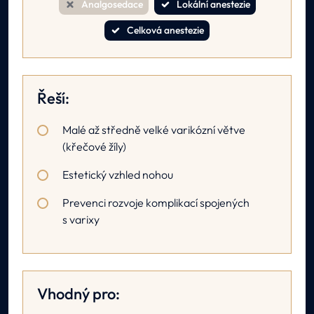
Analgosedace
Lokální anestezie
Celková anestezie
Řeší:
Malé až středně velké varikózní větve
(křečové žíly)
Estetický vzhled nohou
Prevenci rozvoje komplikací spojených
s varixy
Vhodný pro: