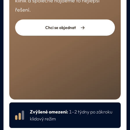
klinik a společně najdeme to nejlepší
řešení.
Chci se objednat
REKONVALESCENCE
Péče po ošetření
Zvýšené omezení:
1–2 týdny po zákroku
klidový režim