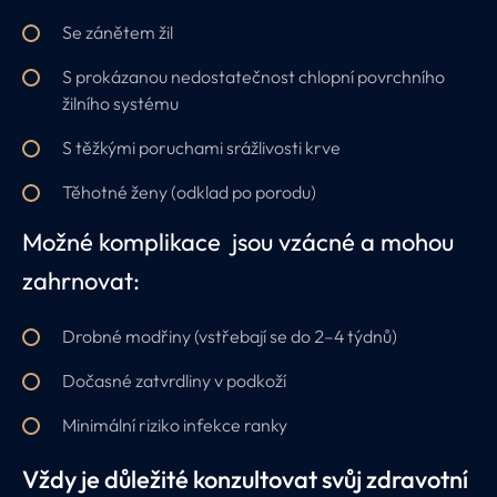
Se zánětem žil
S prokázanou nedostatečnost chlopní povrchního
žilního systému
S těžkými poruchami srážlivosti krve
Těhotné ženy (odklad po porodu)
Možné komplikace jsou vzácné a mohou
zahrnovat:
Drobné modřiny (vstřebají se do 2–4 týdnů)
Dočasné zatvrdliny v podkoží
Minimální riziko infekce ranky
Vždy je důležité konzultovat svůj zdravotní