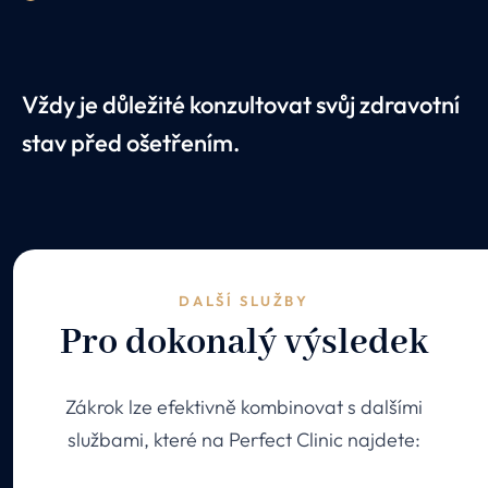
Vždy je důležité konzultovat svůj zdravotní
stav před ošetřením.
DALŠÍ SLUŽBY
Pro dokonalý výsledek
Zákrok lze efektivně kombinovat s dalšími
službami, které na Perfect Clinic najdete: