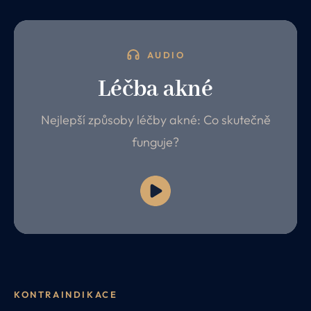
AUDIO
Léčba akné
Nejlepší způsoby léčby akné: Co skutečně
funguje?
KONTRAINDIKACE