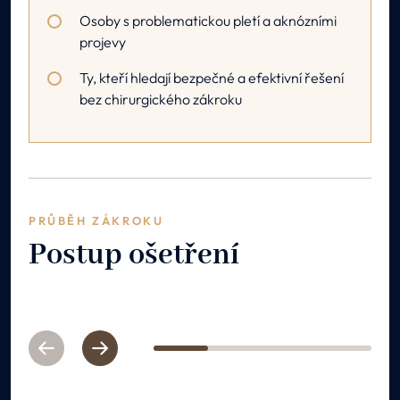
Osoby s problematickou pletí a aknózními
projevy
Ty, kteří hledají bezpečné a efektivní řešení
bez chirurgického zákroku
PRŮBĚH ZÁKROKU
Postup ošetření
Previous
Next
1
2
3
4