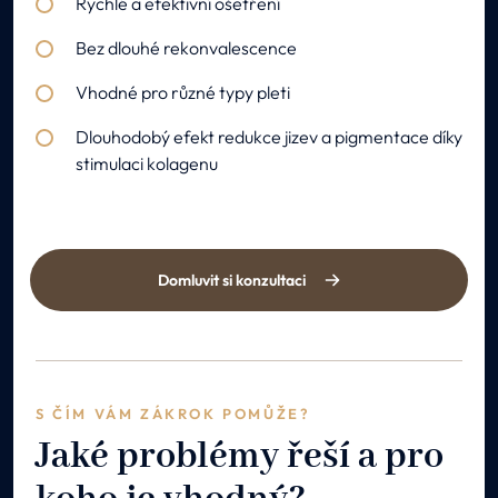
Rychlé a efektivní ošetření
Bez dlouhé rekonvalescence
Vhodné pro různé typy pleti
Dlouhodobý efekt redukce jizev a pigmentace díky
stimulaci kolagenu
Domluvit si konzultaci
S ČÍM VÁM ZÁKROK POMŮŽE?
Jaké problémy řeší a pro