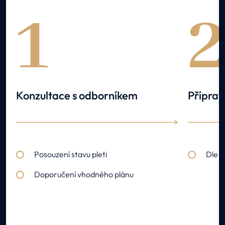
1
Konzultace s odborníkem
Příprav
Posouzení stavu pleti
Dle 
Doporučení vhodného plánu