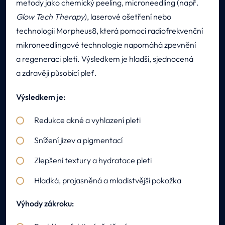
metody jako chemický peeling, microneedling (např.
Glow Tech Therapy
), laserové ošetření nebo
technologii Morpheus8, která pomocí radiofrekvenční
mikroneedlingové technologie napomáhá zpevnění
a regeneraci pleti. Výsledkem je hladší, sjednocená
a zdravěji působící pleť.
Výsledkem je:
Redukce akné a vyhlazení pleti
Snížení jizev a pigmentací
Zlepšení textury a hydratace pleti
Hladká, projasněná a mladistvější pokožka
Výhody zákroku: