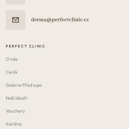
derma@perfectclinic.cz
PERFECT CLINIC
O nás
Ceník
Galerie Před a po
Naši lékaři
Vouchery
Kariéra