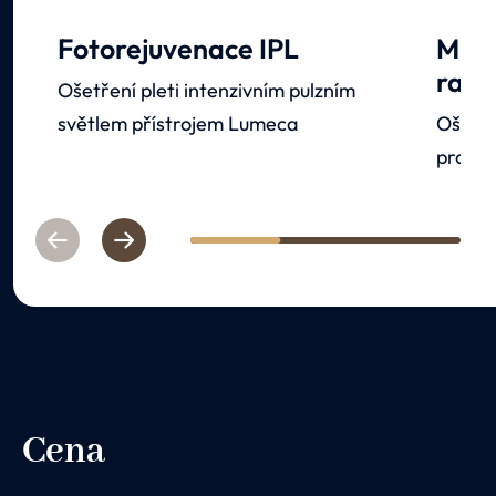
Fotorejuvenace IPL
Mikr
radi
Ošetření pleti intenzivním pulzním
světlem přístrojem Lumeca
Ošetře
pro jej
Previous
Next
1
2
3
Cena