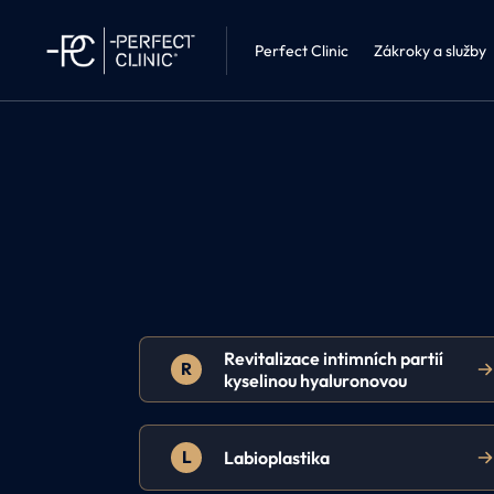
Interní léka
Perfect Clinic Liberec
Kosmetika 
Perfect Clinic
Zákroky a služby
Revitalizace intimních partií
R
kyselinou hyaluronovou
L
Labioplastika