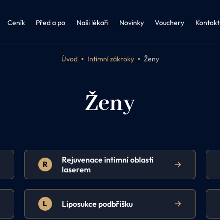
řství a obezitologie
Kosmetika Biologique Recherche
FAQ 
Biologique Recherche
Ceník
Před a po
Naši lékaři
Novinky
Vouchery
Kontakt
Úvod
Intimní zákroky
Ženy
Ženy
Rejuvenace intimní oblasti
R
laserem
L
Liposukce podbřišku