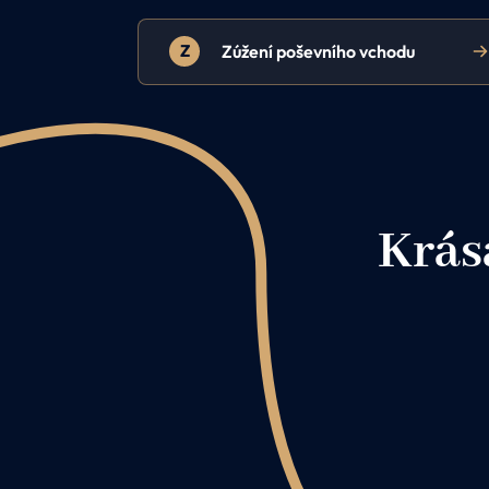
Z
Zúžení poševního vchodu
Krása