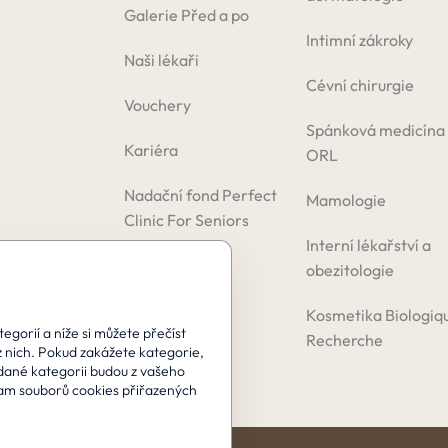
Galerie Před a po
Intimní zákroky
Naši lékaři
Cévní chirurgie
Vouchery
Spánková medicína
Kariéra
ORL
Nadační fond Perfect
Mamologie
Clinic For Seniors
Interní lékařství a
obezitologie
Kosmetika Biologiq
gorií a níže si můžete přečíst
Recherche
z nich. Pokud zakážete kategorie,
 dané kategorii budou z vašeho
am souborů cookies přiřazených