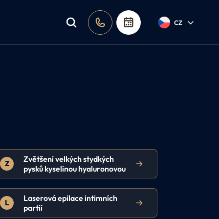
a poradna
CZ
Zvětšení velkých stydkých
Z
pysků kyselinou hyaluronovou
Laserová epilace intimních
L
partií