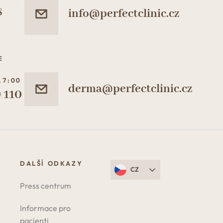
8
info@perfectclinic.cz
E
17:00
derma@perfectclinic.cz
 110
DALŠÍ ODKAZY
CZ
Press centrum
Informace pro
pacienti