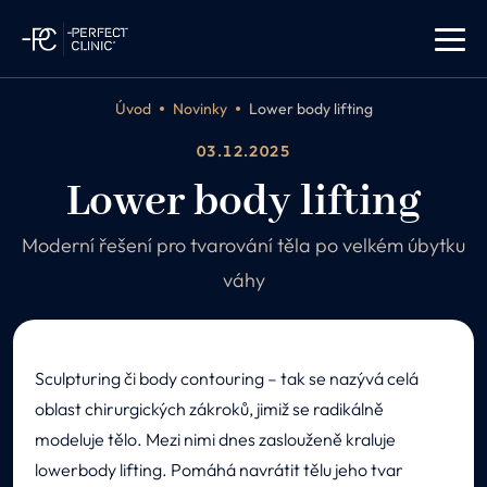
Úvod
Novinky
Lower body lifting
03.12.2025
Lower body lifting
Moderní řešení pro tvarování těla po velkém úbytku
váhy
Sculpturing či body contouring – tak se nazývá celá
oblast chirurgických zákroků, jimiž se radikálně
modeluje tělo. Mezi nimi dnes zaslouženě kraluje
lowerbody lifting. Pomáhá navrátit tělu jeho tvar