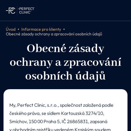
Úvod
Informace pro klienty
Obecné zásady ochrany a zpracování osobních údajů
Obecné zásady
ochrany a zpracování
osobních údajů
My, Perfect Clinic, s.r.o., společnost založená podle
českého práva, se sídlem Kartouzská 3274/10,
Smíchov, 150 00 Praha 5, IČ 26865831, zapsaná
v obchodním rejstříku vedeném Krajským soudem