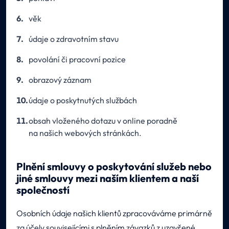
věk
údaje o zdravotním stavu
povolání či pracovní pozice
obrazový záznam
údaje o poskytnutých službách
obsah vloženého dotazu v online poradně
na našich webových stránkách.
Plnění smlouvy o poskytování služeb nebo
jiné smlouvy mezi naším klientem a naší
společností
Osobních údaje našich klientů zpracováváme primárně
za účely souvisejícími s plněním závazků z uzavřené