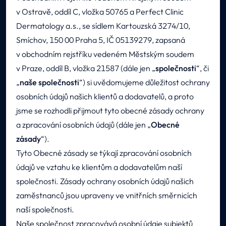
v Ostravě, oddíl C, vložka 50765 a Perfect Clinic
Dermatology a.s., se sídlem Kartouzská 3274/10,
Smíchov, 150 00 Praha 5, IČ 05139279, zapsaná
v obchodním rejstříku vedeném Městským soudem
v Praze, oddíl B, vložka 21587 (dále jen „
společnosti
“, či
„
naše společnosti
“) si uvědomujeme důležitost ochrany
osobních údajů našich klientů a dodavatelů, a proto
jsme se rozhodli přijmout tyto obecné zásady ochrany
a zpracování osobních údajů (dále jen „
Obecné
zásady
“).
Tyto Obecné zásady se týkají zpracování osobních
údajů ve vztahu ke klientům a dodavatelům naší
společnosti. Zásady ochrany osobních údajů našich
zaměstnanců jsou upraveny ve vnitřních směrnicích
naší společnosti.
Naše společnost zpracovává osobní údaje subjektů