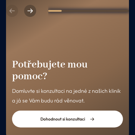
Previous
Next
1
2
3
4
5
6
Potřebujete mou
pomoc?
Domluvte si konzultaci na jedné z našich klinik
a já se Vám budu rád věnovat.
Dohodnout si konzultaci