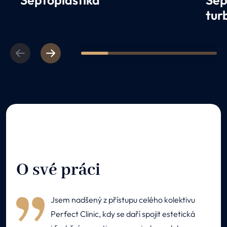
Septoplastika
Sep
tur
Previous
Next
1
2
3
4
5
O své práci
Jsem nadšený z přístupu celého kolektivu
Perfect Clinic, kdy se daří spojit estetická