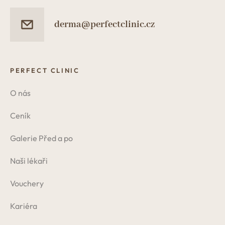
derma@perfectclinic.cz
PERFECT CLINIC
O nás
Ceník
Galerie Před a po
Naši lékaři
Vouchery
Kariéra