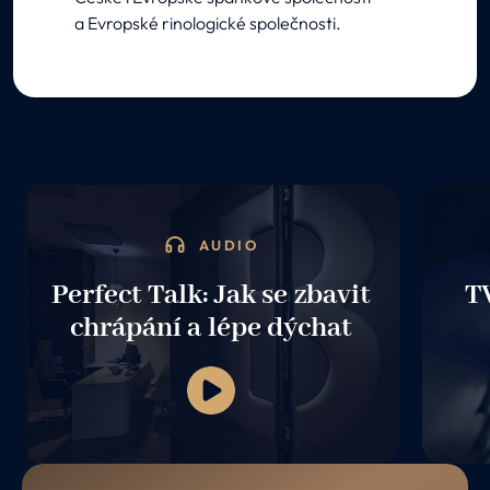
a Evropské rinologické společnosti.
AUDIO
Perfect Talk: Jak se zbavit
TV
chrápání a lépe dýchat