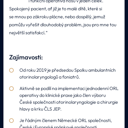
i funkční operativa nosu v jeden celek.
Spokojený pacient, ať již je to malé dítě, které si
se mnou po zákroku plácne, nebo dospělý, jemuž
pomůžu vyřešit dlouhodobý problém, jsou pro mne tou
největší satisfakcí.
Zajímavosti:
Od roku 2019 je předsedou Spolku ambulantních
otorinolaryngologů a foniatrů.
Aktivně se podílí na implementaci jednodenní ORL
operativy do klinické praxe jako člen výboru
České společnosti otorinolaryngologie a chirurgie
hlavy a krku ČLS JEP.
Je řádným členem Německé ORL společnosti,
České i Evropské spánkové společnosti